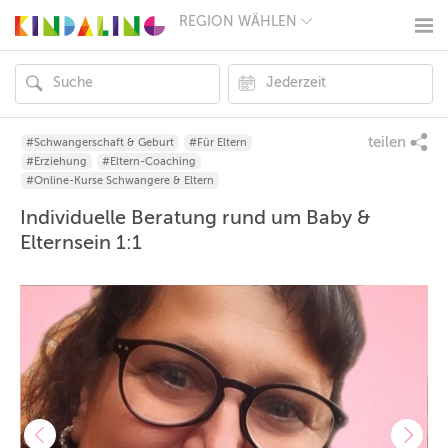
REGION WÄHLEN
BERLIN
MÜNCHEN
HAMBURG
FRANKFURT
KÖLN
DÜSSELDORF
teilen
#Schwangerschaft & Geburt
#Für Eltern
STUTTGART
#Erziehung
#Eltern-Coaching
ESSEN
#Online-Kurse Schwangere & Eltern
HANNOVER
Individuelle Beratung rund um Baby &
LEIPZIG
DRESDEN
Elternsein 1:1
NÜRNBERG
WIEN
ZÜRICH
ANDERE
REGIONEN