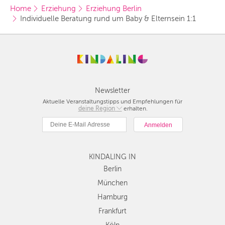
Home
Erziehung
Erziehung Berlin
Individuelle Beratung rund um Baby & Elternsein 1:1 
Newsletter
Aktuelle Veranstaltungstipps und Empfehlungen für
deine Region
Berlin
erhalten.
München
Hamburg
Frankfurt
KINDALING IN
Köln
Düsseldorf
Berlin
Stuttgart
München
Essen
Hamburg
Hannover
Frankfurt
Leipzig