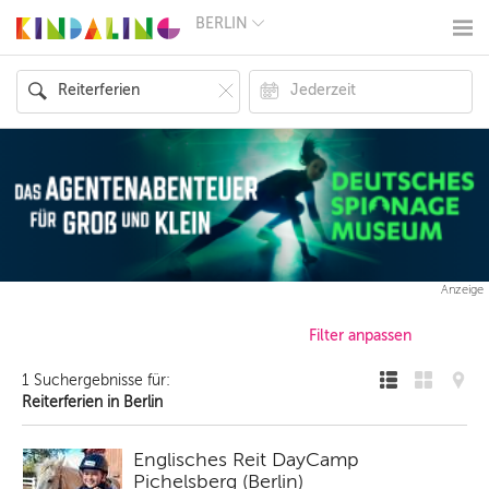
BERLIN
BERLIN
MÜNCHEN
HAMBURG
FRANKFURT
KÖLN
DÜSSELDORF
STUTTGART
ESSEN
HANNOVER
LEIPZIG
DRESDEN
NÜRNBERG
Anzeige
WIEN
ZÜRICH
ANDERE
REGIONEN
1 Suchergebnisse für:
Reiterferien in Berlin
Englisches Reit DayCamp
Pichelsberg (Berlin)