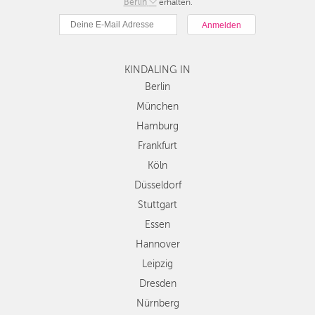
Berlin
Berlin
erhalten.
München
Hamburg
Frankfurt
Köln
KINDALING IN
Düsseldorf
Berlin
Stuttgart
München
Essen
Hamburg
Hannover
Frankfurt
Leipzig
Köln
Dresden
Düsseldorf
Nürnberg
Wien
Stuttgart
Zürich
Essen
Andere
Hannover
Regionen
Leipzig
Dresden
Nürnberg