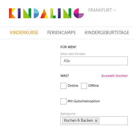
FRANKFURT
BERLIN
MÜNCHEN
HAMBURG
FRANKFURT
KINDERKURSE
FERIENCAMPS
KINDERGEBURTSTAGE
KÖLN
DÜSSELDORF
FÜR WEN?
STUTTGART
Alter des Kindes
ESSEN
HANNOVER
LEIPZIG
DRESDEN
WAS?
Auswahl löschen
NÜRNBERG
Online
Offline
WIEN
ZÜRICH
ANDERE
Mit Gutscheinoption
REGIONEN
Kategorie
Kochen & Backen