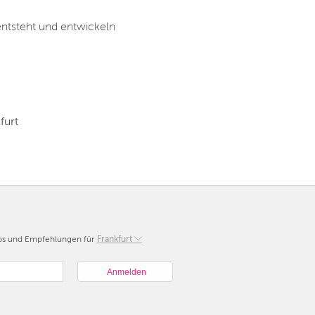
 entsteht und entwickeln
furt
pps und Empfehlungen für
Berlin
Frankfurt
München
Hamburg
Frankfurt
Köln