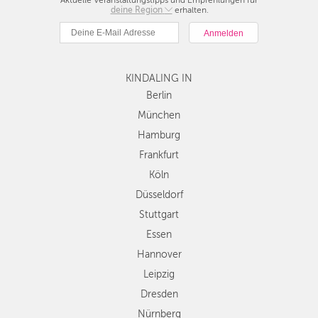
Aktuelle Veranstaltungstipps und Empfehlungen für
deine Region
Berlin
erhalten.
München
Hamburg
Frankfurt
KINDALING IN
Köln
Düsseldorf
Berlin
Stuttgart
München
Essen
Hamburg
Hannover
Frankfurt
Leipzig
Köln
Dresden
Düsseldorf
Nürnberg
Wien
Stuttgart
Zürich
Essen
Andere
Hannover
Regionen
Leipzig
Dresden
Nürnberg