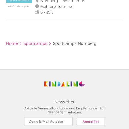
Nürnberg
ab 120 €
JETZT BUCHEN
Mehrere Termine
mit Gutscheinoption
6 - 15 J
Home
Sportcamps
Sportcamps Nürnberg
Newsletter
Aktuelle Veranstaltungstipps und Empfehlungen für
Berlin
Nürnberg
erhalten.
München
Hamburg