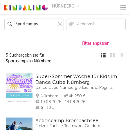
NÜRNBERG
BERLIN
MÜNCHEN
HAMBURG
FRANKFURT
KÖLN
DÜSSELDORF
STUTTGART
ESSEN
5 Suchergebnisse für:
HANNOVER
Sportcamps in Nürnberg
LEIPZIG
DRESDEN
NÜRNBERG
Super-Sommer Woche für Kids im
WIEN
Dance Cube Nürnberg
ZÜRICH
Dance Cube Nürnberg & Lauf a. d. Pegnitz
ANDERE
REGIONEN
Nürnberg
ab 250 €
JETZT BUCHEN
10.08.2026 - 14.08.2026
mit Gutscheinoption
6 - 10 J
Actioncamp Brombachsee
Freizeit Fuchs / Teamwork Outdoors