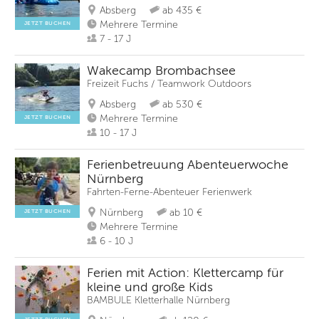
Absberg
ab 435 €
Mehrere Termine
JETZT BUCHEN
7 - 17 J
Wakecamp Brombachsee
Freizeit Fuchs / Teamwork Outdoors
Absberg
ab 530 €
Mehrere Termine
JETZT BUCHEN
10 - 17 J
Ferienbetreuung Abenteuerwoche
Nürnberg
Fahrten-Ferne-Abenteuer Ferienwerk
Nürnberg
ab 10 €
JETZT BUCHEN
Mehrere Termine
6 - 10 J
Ferien mit Action: Klettercamp für
kleine und große Kids
BAMBULE Kletterhalle Nürnberg