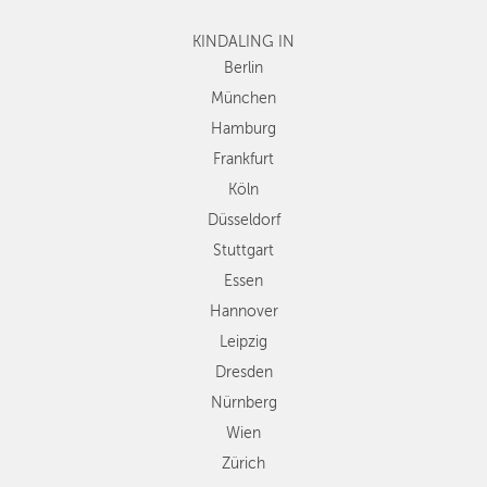
Frankfurt
Köln
KINDALING IN
Düsseldorf
Berlin
Stuttgart
München
Essen
Hamburg
Hannover
Frankfurt
Leipzig
Köln
Dresden
Düsseldorf
Nürnberg
Wien
Stuttgart
Zürich
Essen
Andere
Hannover
Regionen
Leipzig
Dresden
Nürnberg
Wien
Zürich