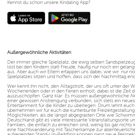
Kennst du schon unsere Kindaling App?
Außergewöhnliche Aktivitäten
Der immer gleiche Spielplatz, die ewig selben Sandspielzeu
löst bei den Kindern statt Freude, häufig nur noch ein gela
aus. Aber auch wir Eltern ertappen uns dabei, wie wir nur 
Spielplatzes sitzen und hoffen, dass sich der Nachmittag en
Wer kennt ihn nicht, den Alltagstrott, der uns oft unter der
Wochenenden oder in den Ferien einholt, dabei ist die Zeit d
auszuschöpfen. Ganz klar: Es müssen außergewöhnliche Aktiv
einer gewissen Anstrengung verbunden, sich stets ein neu
Entertainment für die Kinder zu überlegen. Drum lehnt euch 
übernehmen wir für euch die kunterbunte Freizeitgestaltung
Möglichkeiten, als die längst abgegrasten Orte wie Schwim
Deutschland gibt es viele interessante Veranstaltungsorte und
Familien, die einfach zu erreichen sind, wenig bis gar nich
eine Nachtwanderung mit Taschenlampe zur abenteuerliche
aufregenden Stand-Up-Paddling können ganz neue Perspek