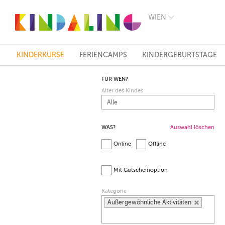
WIEN
BERLIN
MÜNCHEN
HAMBURG
FRANKFURT
KINDERKURSE
FERIENCAMPS
KINDERGEBURTSTAGE
KÖLN
DÜSSELDORF
FÜR WEN?
STUTTGART
Alter des Kindes
ESSEN
HANNOVER
LEIPZIG
DRESDEN
WAS?
Auswahl löschen
NÜRNBERG
Online
Offline
WIEN
ZÜRICH
ANDERE
Mit Gutscheinoption
REGIONEN
Kategorie
Außergewöhnliche Aktivitäten