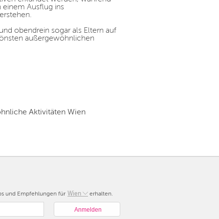
 einem Ausflug ins
erstehen.
und obendrein sogar als Eltern auf
chönsten außergewöhnlichen
nliche Aktivitäten Wien
pps und Empfehlungen für
Berlin
Wien
erhalten.
München
Hamburg