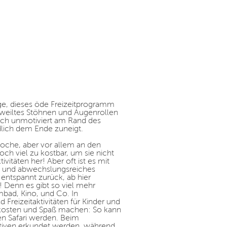
ge, dieses öde Freizeitprogramm
ngweiltes Stöhnen und Augenrollen
noch unmotiviert am Rand des
dlich dem Ende zuneigt.
 Woche, aber vor allem an den
och viel zu kostbar, um sie nicht
itäten her! Aber oft ist es mit
es und abwechslungsreiches
entspannt zurück, ab hier
! Denn es gibt so viel mehr
mbad, Kino, und Co. In
 Freizeitaktivitäten für Kinder und
ts kosten und Spaß machen: So kann
n Safari werden. Beim
tiven erkundet werden, während