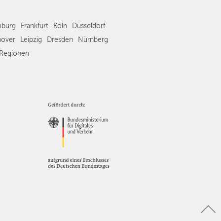
Frankfurt
Köln
burg
Frankfurt
Köln
Düsseldorf
Düsseldorf
over
Leipzig
Dresden
Nürnberg
Stuttgart
Regionen
Essen
Hannover
Leipzig
Dresden
Nürnberg
Wien
Zürich
Andere
Regionen