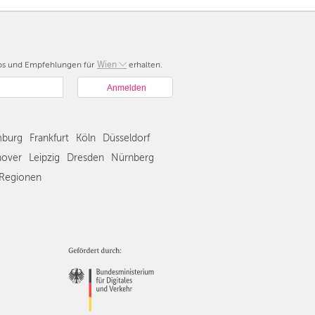
pps und Empfehlungen für
Berlin
Wien
erhalten.
München
Hamburg
Frankfurt
Köln
burg
Frankfurt
Köln
Düsseldorf
Düsseldorf
over
Leipzig
Dresden
Nürnberg
Stuttgart
Regionen
Essen
Hannover
Leipzig
Dresden
Nürnberg
Wien
Zürich
Andere
Regionen