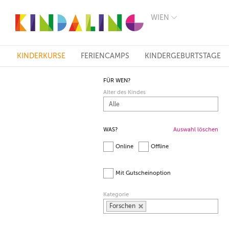
WIEN
BERLIN
MÜNCHEN
HAMBURG
FRANKFURT
KINDERKURSE
FERIENCAMPS
KINDERGEBURTSTAGE
KÖLN
DÜSSELDORF
FÜR WEN?
STUTTGART
Alter des Kindes
ESSEN
HANNOVER
LEIPZIG
DRESDEN
WAS?
Auswahl löschen
NÜRNBERG
Online
Offline
WIEN
ZÜRICH
ANDERE
Mit Gutscheinoption
REGIONEN
Kategorie
Forschen