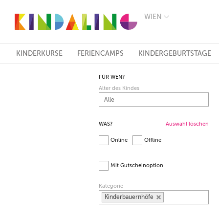
WIEN
BERLIN
MÜNCHEN
HAMBURG
FRANKFURT
KINDERKURSE
FERIENCAMPS
KINDERGEBURTSTAGE
KÖLN
DÜSSELDORF
FÜR WEN?
STUTTGART
Alter des Kindes
ESSEN
HANNOVER
LEIPZIG
DRESDEN
WAS?
Auswahl löschen
NÜRNBERG
Online
Offline
WIEN
ZÜRICH
ANDERE
Mit Gutscheinoption
REGIONEN
Kategorie
Kinderbauernhöfe