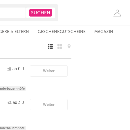
ERE & ELTERN
GESCHENKGUTSCHEINE
MAGAZIN
ab 0 J
Weiter
inderbauernhöfe
ab 3 J
Weiter
inderbauernhöfe