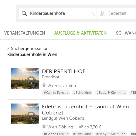
VERANSTALTUNGEN
AUSFLÜGE & AKTIVITÄTEN
SCHWANG
2 Suchergebnisse für:
Kinderbauernhöfe in Wien
DER PRENTLHOF
Prentlhof
Wien Favoriten
#Ganze Familie
#Schulkind
#Baby & Kleinkind
#K
Erlebnisbauernhof – Landgut Wien
Cobenzl
Landgut Wien Cobenzl
Wien Döbling
ab 7,70 €
#Ganze Familie
#Schulkind
#Baby & Kleinkind
#K