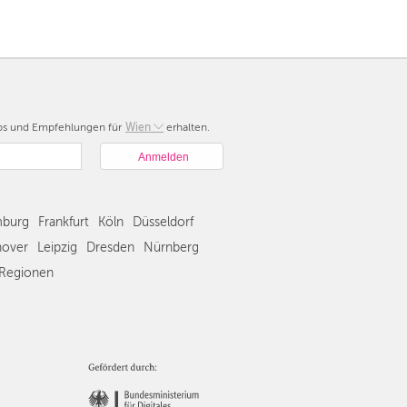
pps und Empfehlungen für
Berlin
Wien
erhalten.
München
Hamburg
Frankfurt
Köln
burg
Frankfurt
Köln
Düsseldorf
Düsseldorf
over
Leipzig
Dresden
Nürnberg
Stuttgart
Regionen
Essen
Hannover
Leipzig
Dresden
Nürnberg
Wien