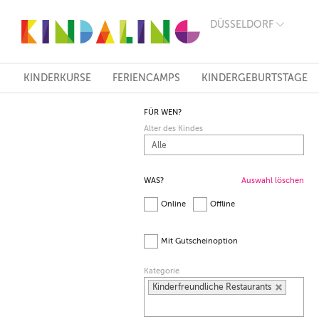
DÜSSELDORF
BERLIN
MÜNCHEN
HAMBURG
FRANKFURT
KINDERKURSE
FERIENCAMPS
KINDERGEBURTSTAGE
KÖLN
DÜSSELDORF
FÜR WEN?
STUTTGART
Alter des Kindes
ESSEN
HANNOVER
LEIPZIG
DRESDEN
WAS?
Auswahl löschen
NÜRNBERG
Online
Offline
WIEN
ZÜRICH
ANDERE
Mit Gutscheinoption
REGIONEN
Kategorie
Kinderfreundliche Restaurants