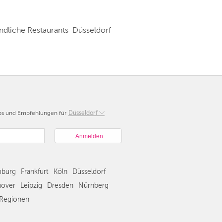
ndliche Restaurants  Düsseldorf
pps und Empfehlungen für
Berlin
Düsseldorf
München
Hamburg
Frankfurt
Köln
burg
Frankfurt
Köln
Düsseldorf
Düsseldorf
Stuttgart
over
Leipzig
Dresden
Nürnberg
Essen
Regionen
Hannover
Leipzig