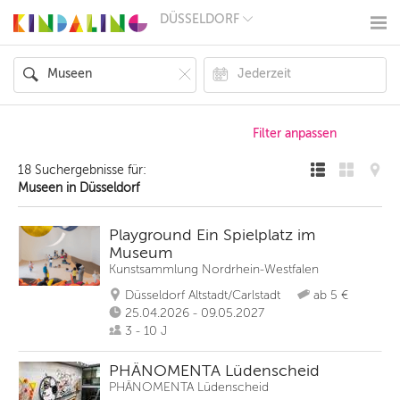
DÜSSELDORF
BERLIN
MÜNCHEN
HAMBURG
FRANKFURT
KÖLN
DÜSSELDORF
STUTTGART
ESSEN
18 Suchergebnisse für:
HANNOVER
Museen in Düsseldorf
LEIPZIG
DRESDEN
NÜRNBERG
Playground Ein Spielplatz im
WIEN
Museum
ZÜRICH
Kunstsammlung Nordrhein-Westfalen
ANDERE
REGIONEN
Düsseldorf Altstadt/Carlstadt
ab 5 €
25.04.2026 - 09.05.2027
3 - 10 J
PHÄNOMENTA Lüdenscheid
PHÄNOMENTA Lüdenscheid