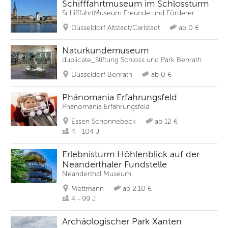
Schifffahrtmuseum im Schlossturm
SchifffahrtMuseum Freunde und Förderer
Düsseldorf Altstadt/Carlstadt
ab 0 €
Naturkundemuseum
duplicate_Stiftung Schloss und Park Benrath
Düsseldorf Benrath
ab 0 €
Phänomania Erfahrungsfeld
Phänomania Erfahrungsfeld
Essen Schonnebeck
ab 12 €
4 - 104 J
Erlebnisturm Höhlenblick auf der
Neanderthaler Fundstelle
Neanderthal Museum
Mettmann
ab 2,10 €
4 - 99 J
Archäologischer Park Xanten