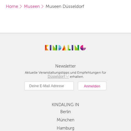
Home
Museen
Museen Düsseldorf
Newsletter
Aktuelle Veranstaltungstipps und Empfehlungen für
Düsseldorf
Berlin
erhalten.
München
Hamburg
Frankfurt
Köln
KINDALING IN
Düsseldorf
Berlin
Stuttgart
München
Essen
Hamburg