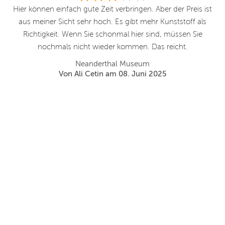
h
Hier können einfach gute Zeit verbringen. Aber der Preis ist
Ic
.
aus meiner Sicht sehr hoch. Es gibt mehr Kunststoff als
im
Richtigkeit. Wenn Sie schonmal hier sind, müssen Sie
nochmals nicht wieder kommen. Das reicht.
Neanderthal Museum
nu
Von Ali Cetin am 08. Juni 2025
b
e
wi
vo
un