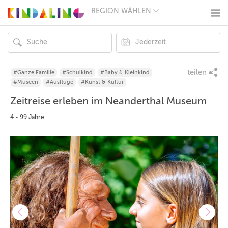
REGION WÄHLEN
BERLIN
MÜNCHEN
HAMBURG
FRANKFURT
KÖLN
DÜSSELDORF
teilen
#Ganze Familie
#Schulkind
#Baby & Kleinkind
STUTTGART
#Museen
#Ausflüge
#Kunst & Kultur
ESSEN
Zeitreise erleben im Neanderthal Museum
HANNOVER
LEIPZIG
4 - 99 Jahre
DRESDEN
NÜRNBERG
WIEN
ZÜRICH
ANDERE
REGIONEN