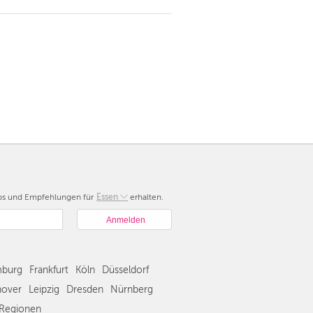
pps und Empfehlungen für
Berlin
Essen
erhalten.
München
Hamburg
Frankfurt
Köln
burg
Frankfurt
Köln
Düsseldorf
Düsseldorf
over
Leipzig
Dresden
Nürnberg
Stuttgart
Regionen