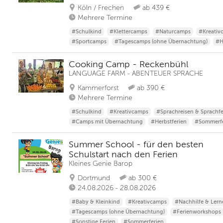
Köln / Frechen
ab 439 €
Mehrere Termine
#Schulkind
#Klettercamps
#Naturcamps
#Kreativ
#Sportcamps
#Tagescamps (ohne Übernachtung)
#H
Cooking Camp - Reckenbühl
LANGUAGE FARM - ABENTEUER SPRACHE
Kammerforst
ab 390 €
Mehrere Termine
#Schulkind
#Kreativcamps
#Sprachreisen & Sprachfe
#Camps mit Übernachtung
#Herbstferien
#Sommerfe
Summer School - für den besten
Schulstart nach den Ferien
Kleines Genie Barop
Dortmund
ab 300 €
24.08.2026 - 28.08.2026
#Baby & Kleinkind
#Kreativcamps
#Nachhilfe & Lern
#Tagescamps (ohne Übernachtung)
#Ferienworkshops
#Sonstige Ferien
#Sommerferien