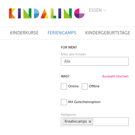
ESSEN
BERLIN
MÜNCHEN
HAMBURG
FRANKFURT
KINDERKURSE
FERIENCAMPS
KINDERGEBURTSTAGE
KÖLN
DÜSSELDORF
FÜR WEN?
STUTTGART
Alter des Kindes
ESSEN
HANNOVER
LEIPZIG
DRESDEN
WAS?
Auswahl löschen
NÜRNBERG
Online
Offline
WIEN
ZÜRICH
ANDERE
Mit Gutscheinoption
REGIONEN
Kategorie
Kreativcamps