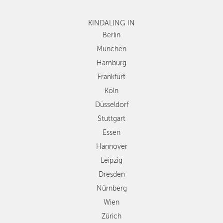
Frankfurt
Köln
KINDALING IN
Düsseldorf
Berlin
Stuttgart
München
Essen
Hamburg
Hannover
Frankfurt
Leipzig
Köln
Dresden
Düsseldorf
Nürnberg
Wien
Stuttgart
Zürich
Essen
Andere
Hannover
Regionen
Leipzig
Dresden
Nürnberg
Wien
Zürich