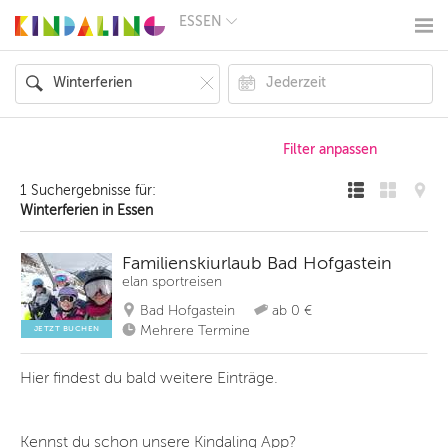
ESSEN
BERLIN
MÜNCHEN
HAMBURG
FRANKFURT
KÖLN
DÜSSELDORF
STUTTGART
ESSEN
1 Suchergebnisse für:
HANNOVER
Winterferien in Essen
LEIPZIG
DRESDEN
NÜRNBERG
Familienskiurlaub Bad Hofgastein
WIEN
elan sportreisen
ZÜRICH
Bad Hofgastein
ab 0 €
ANDERE
REGIONEN
Mehrere Termine
JETZT BUCHEN
Hier findest du bald weitere Einträge.
Kennst du schon unsere Kindaling App?