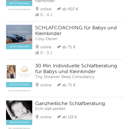
Kleinkinder
JETZT BUCHEN
online
ab 450 €
mit Gutscheinoption
0 - 4 J
SCHLAFCOACHING für Babys und
Kleinkinder
Cosy Eleven
online
ab 75 €
JETZT BUCHEN
0 - 3 J
30 Min Individuelle Schlafberatung
für Babys und Kleinkinder
Tiny Dreamer Sleep Consultancy
online
ab 75 €
JETZT BUCHEN
mit Gutscheinoption
Ganzheitliche Schlafberatung
Echt statt perfekt
online
ab 119 €
JETZT BUCHEN
mit Gutscheinoption