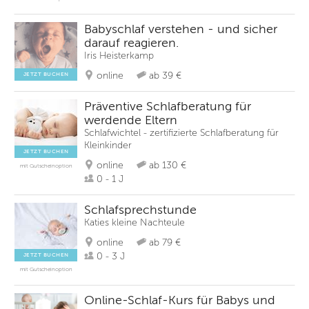
Babyschlaf verstehen - und sicher
darauf reagieren.
Iris Heisterkamp
online
ab 39 €
JETZT BUCHEN
Präventive Schlafberatung für
werdende Eltern
Schlafwichtel - zertifizierte Schlafberatung für
Kleinkinder
JETZT BUCHEN
online
ab 130 €
mit Gutscheinoption
0 - 1 J
Schlafsprechstunde
Katies kleine Nachteule
online
ab 79 €
0 - 3 J
JETZT BUCHEN
mit Gutscheinoption
Online-Schlaf-Kurs für Babys und