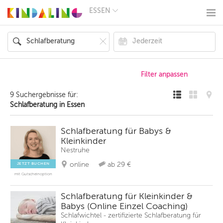
ESSEN
BERLIN
MÜNCHEN
HAMBURG
FRANKFURT
KÖLN
DÜSSELDORF
STUTTGART
ESSEN
9 Suchergebnisse für:
HANNOVER
Schlafberatung in Essen
LEIPZIG
DRESDEN
NÜRNBERG
Schlafberatung für Babys &
WIEN
Kleinkinder
ZÜRICH
Nestruhe
ANDERE
REGIONEN
online
ab 29 €
JETZT BUCHEN
mit Gutscheinoption
Schlafberatung für Kleinkinder &
Babys (Online Einzel Coaching)
Schlafwichtel - zertifizierte Schlafberatung für