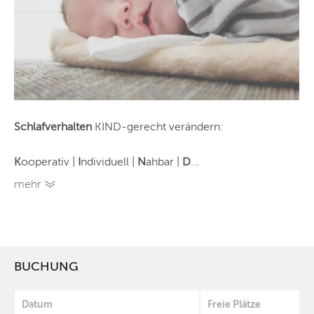
Schlafverhalten
KIND-gerecht verändern:
K
ooperativ |
I
ndividuell |
N
ahbar |
D
...
mehr
BUCHUNG
Datum
Freie Plätze