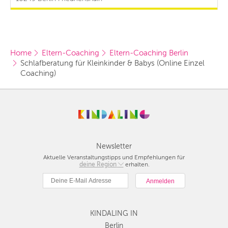
Home
Eltern-Coaching
Eltern-Coaching Berlin
Schlafberatung für Kleinkinder & Babys (Online Einzel 
Coaching)
Newsletter
Aktuelle Veranstaltungstipps und Empfehlungen für
deine Region
Berlin
erhalten.
München
Hamburg
Frankfurt
KINDALING IN
Köln
Düsseldorf
Berlin