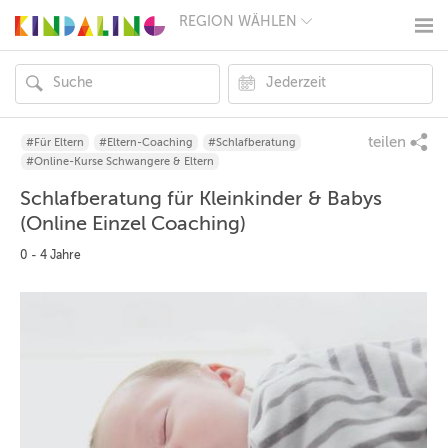
REGION WÄHLEN
BERLIN
MÜNCHEN
HAMBURG
FRANKFURT
KÖLN
DÜSSELDORF
teilen
#Für Eltern
#Eltern-Coaching
#Schlafberatung
STUTTGART
#Online-Kurse Schwangere & Eltern
ESSEN
Schlafberatung für Kleinkinder & Babys
HANNOVER
LEIPZIG
(Online Einzel Coaching)
DRESDEN
0 - 4 Jahre
NÜRNBERG
WIEN
ZÜRICH
ANDERE
REGIONEN