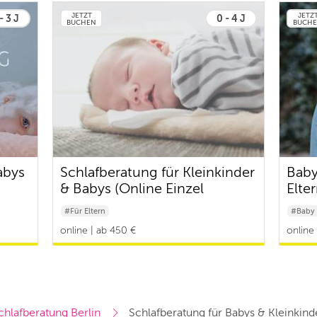
JETZT
JETZ
- 3 J
0 - 4 J
BUCHEN
BUCH
abys
Schlafberatung für Kleinkinder
Baby
& Babys (Online Einzel
Elte
Coaching)
#Für Eltern
#Baby 
online | ab 450 €
online 
chlafberatung Berlin
Schlafberatung für Babys & Kleinkind