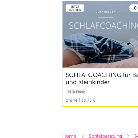
JETZT
0 
BUCHEN
SCHLAFCOACHING für B
und Kleinkinder
#Für Eltern
online | ab 75 €
Home
Schlafberatung
S