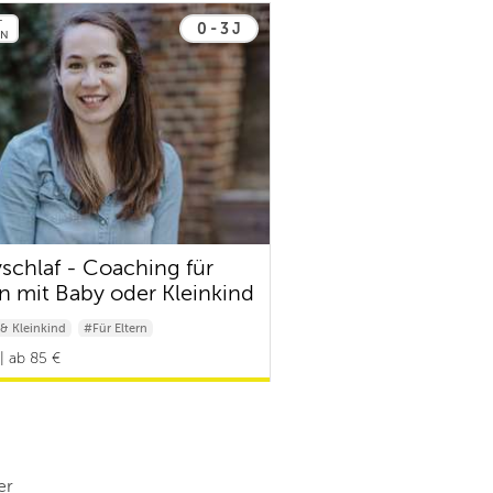
T
0 - 3 J
EN
schlaf - Coaching für
rn mit Baby oder Kleinkind
& Kleinkind
#Für Eltern
| ab 85 €
er