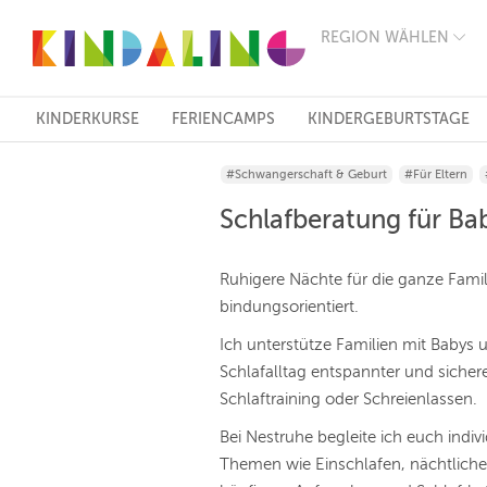
REGION WÄHLEN
BERLIN
MÜNCHEN
HAMBURG
FRANKFURT
KINDERKURSE
FERIENCAMPS
KINDERGEBURTSTAGE
KÖLN
DÜSSELDORF
#Schwangerschaft & Geburt
#Für Eltern
STUTTGART
ESSEN
Schlafberatung für Ba
HANNOVER
LEIPZIG
DRESDEN
Ruhigere Nächte für die ganze Famil
NÜRNBERG
bindungsorientiert.
WIEN
ZÜRICH
Ich unterstütze Familien mit Babys u
ANDERE
Schlafalltag entspannter und sicher
REGIONEN
Schlaftraining oder Schreienlassen.
Bei Nestruhe begleite ich euch indiv
Themen wie Einschlafen, nächtliche