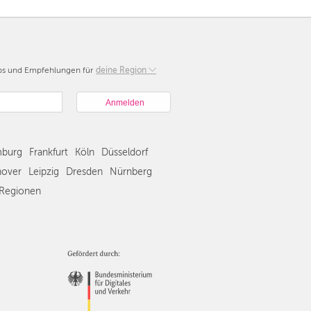
pps und Empfehlungen für
Berlin
deine Region
München
Hamburg
Frankfurt
Köln
burg
Frankfurt
Köln
Düsseldorf
Düsseldorf
Stuttgart
over
Leipzig
Dresden
Nürnberg
Essen
Regionen
Hannover
Leipzig
Dresden
Nürnberg
Wien
Zürich
Andere