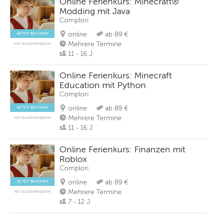
Online Ferienkurs: Minecraft®
Modding mit Java
Complori
online
ab 89 €
JETZT BUCHEN
Mehrere Termine
mit Gutscheinoption
11 - 16 J
Online Ferienkurs: Minecraft
Education mit Python
Complori
online
ab 89 €
JETZT BUCHEN
Mehrere Termine
mit Gutscheinoption
11 - 16 J
Online Ferienkurs: Finanzen mit
Roblox
Complori
online
ab 89 €
JETZT BUCHEN
Mehrere Termine
mit Gutscheinoption
7 - 12 J