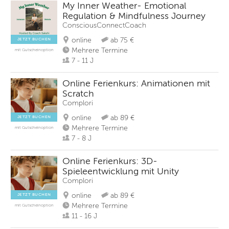
My Inner Weather- Emotional
Regulation & Mindfulness Journey
ConsciousConnectCoach
online
ab 75 €
JETZT BUCHEN
Mehrere Termine
mit Gutscheinoption
7 - 11 J
Online Ferienkurs: Animationen mit
Scratch
Complori
online
ab 89 €
JETZT BUCHEN
Mehrere Termine
mit Gutscheinoption
7 - 8 J
Online Ferienkurs: 3D-
Spieleentwicklung mit Unity
Complori
online
ab 89 €
JETZT BUCHEN
Mehrere Termine
mit Gutscheinoption
11 - 16 J