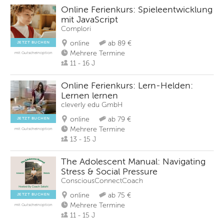
Online Ferienkurs: Spieleentwicklung
mit JavaScript
Complori
online
ab 89 €
JETZT BUCHEN
Mehrere Termine
mit Gutscheinoption
11 - 16 J
Online Ferienkurs: Lern-Helden:
Lernen lernen
cleverly edu GmbH
online
ab 79 €
JETZT BUCHEN
Mehrere Termine
mit Gutscheinoption
13 - 15 J
The Adolescent Manual: Navigating
Stress & Social Pressure
ConsciousConnectCoach
online
ab 75 €
JETZT BUCHEN
Mehrere Termine
mit Gutscheinoption
11 - 15 J