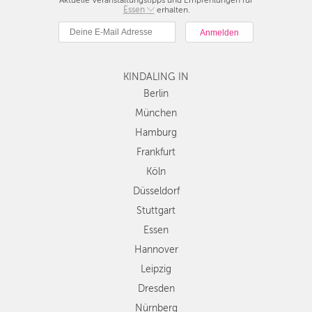
Aktuelle Veranstaltungstipps und Empfehlungen für
Berlin
Essen
erhalten.
München
Hamburg
Frankfurt
Köln
KINDALING IN
Düsseldorf
Berlin
Stuttgart
München
Essen
Hamburg
Hannover
Frankfurt
Leipzig
Köln
Dresden
Düsseldorf
Nürnberg
Wien
Stuttgart
Zürich
Essen
Andere
Hannover
Regionen
Leipzig
Dresden
Nürnberg