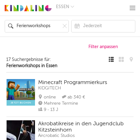
ESSEN
BERLIN
MÜNCHEN
HAMBURG
FRANKFURT
KÖLN
DÜSSELDORF
STUTTGART
ESSEN
17 Suchergebnisse für:
HANNOVER
Ferienworkshops in Essen
LEIPZIG
DRESDEN
NÜRNBERG
Minecraft Programmierkurs
WIEN
KIDGITECH
ZÜRICH
online
ab 340 €
ANDERE
REGIONEN
Mehrere Termine
JETZT BUCHEN
9 - 13 J
Akrobatikreise in den Jugendclub
Kitzsteinhorn
Aircrobatic Studios