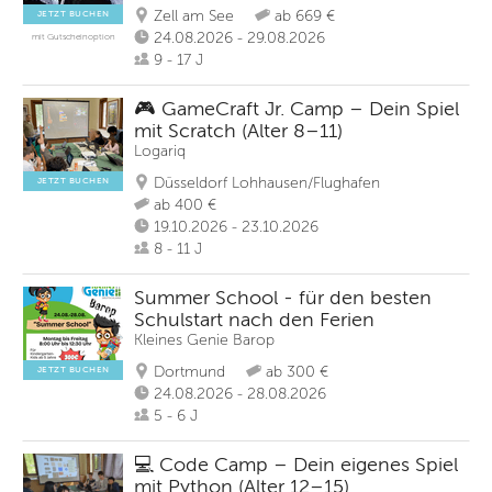
Zell am See
ab 669 €
JETZT BUCHEN
24.08.2026 - 29.08.2026
mit Gutscheinoption
9 - 17 J
🎮 GameCraft Jr. Camp – Dein Spiel
mit Scratch (Alter 8–11)
Logariq
Düsseldorf Lohhausen/Flughafen
JETZT BUCHEN
ab 400 €
19.10.2026 - 23.10.2026
8 - 11 J
Summer School - für den besten
Schulstart nach den Ferien
Kleines Genie Barop
Dortmund
ab 300 €
JETZT BUCHEN
24.08.2026 - 28.08.2026
5 - 6 J
💻 Code Camp – Dein eigenes Spiel
mit Python (Alter 12–15)