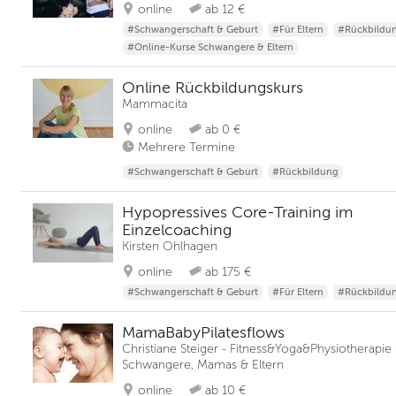
online
ab 12 €
#Schwangerschaft & Geburt
#Für Eltern
#Rückbildu
#Online-Kurse Schwangere & Eltern
Online Rückbildungskurs
Mammacita
online
ab 0 €
Mehrere Termine
#Schwangerschaft & Geburt
#Rückbildung
Hypopressives Core-Training im
Einzelcoaching
Kirsten Ohlhagen
online
ab 175 €
#Schwangerschaft & Geburt
#Für Eltern
#Rückbildu
MamaBabyPilatesflows
Christiane Steiger - Fitness&Yoga&Physiotherapie 
Schwangere, Mamas & Eltern
online
ab 10 €