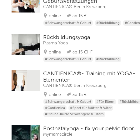
Geburtsverletzungen
CANTIENICA® Berlin Kreuzberg
online
ab 15 €
#Schwangerschaft & Geburt
#Rückbildung
#Cantien
Rückbildungsyoga
Plasma Yoga
online
ab 15 CHF
#Schwangerschaft & Geburt
#Rückbildung
CANTIENICA®- Training mit YOGA-
Elementen
CANTIENICA® Berlin Kreuzberg
online
ab 15 €
#Schwangerschaft & Geburt
#Für Eltern
#Rückbildu
#Cantienica
#Sport für Mütter & Väter
#Online-Kurse Schwangere & Eltern
Postnatalyoga - fix your pelvic floor
Mymamacircle