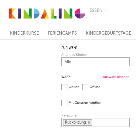
ESSEN
BERLIN
MÜNCHEN
HAMBURG
FRANKFURT
KINDERKURSE
FERIENCAMPS
KINDERGEBURTSTAGE
KÖLN
DÜSSELDORF
FÜR WEN?
STUTTGART
Alter des Kindes
ESSEN
HANNOVER
LEIPZIG
DRESDEN
WAS?
Auswahl löschen
NÜRNBERG
Online
Offline
WIEN
ZÜRICH
ANDERE
Mit Gutscheinoption
REGIONEN
Kategorie
Rückbildung