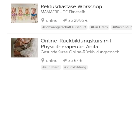
Rektusdiastase Workshop
MAMAFREUDE Fitness®
online
ab 29,95 €
#Schwangerschaft & Geburt
#Für Eltern
#Rückbildu
Online-Rückbildungskurs mit
Physiotherapeutin Anita
GesundeKurse Online-Rückbildungscoach
online
ab 67 €
#Für Eltern
#Rückbildung