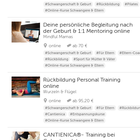
#Schwangerschaft & Geburt
#Rückbildung
#Pilates
#Online-Kurse Schwangere & Eltern
Deine persönliche Begleitung nach
der Geburt & 1:1 Mentoring online
Mindful Mamas
online
ab 70 €
#Schwangerschaft & Geburt
#Für Eltern
#Eltern-Coa
#Rückbildung
#Sport für Mütter & Väter
#Online-Kurse Schwangere & Eltern
Rückbildung Personal Training
online
Wurzeln & Flügel
online
ab 95,20 €
#Schwangerschaft & Geburt
#Für Eltern
#Rückbildu
#Cantienica
#Entspannungskurse
#Online-Kurse Schwangere & Eltern
CANTIENICA®- Training bei