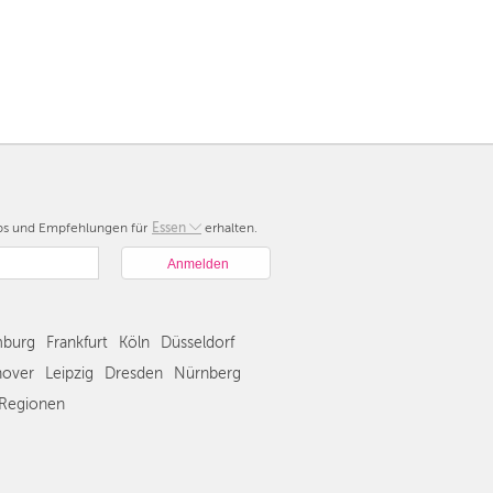
pps und Empfehlungen für
Berlin
Essen
erhalten.
München
Hamburg
Frankfurt
Köln
burg
Frankfurt
Köln
Düsseldorf
Düsseldorf
over
Leipzig
Dresden
Nürnberg
Stuttgart
Regionen
Essen
Hannover
Leipzig
Dresden