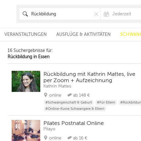
VERANSTALTUNGEN
AUSFLÜGE & AKTIVITÄTEN
SCHWANG
16 Suchergebnisse für:
Rückbildung in Essen
Rückbildung mit Kathrin Mattes, live
per Zoom + Aufzeichnung
Kathrin Mattes
online
ab 148 €
#Schwangerschaft & Geburt
#Für Eltern
#Rückbildu
#Online-Kurse Schwangere & Eltern
Pilates Postnatal Online
Pitayo
online
ab 16 €