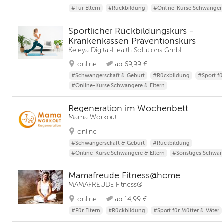
#Für Eltern
#Rückbildung
#Online-Kurse Schwangere
Sportlicher Rückbildungskurs -
Krankenkassen Präventionskurs
Keleya Digital-Health Solutions GmbH
online
ab 69,99 €
#Schwangerschaft & Geburt
#Rückbildung
#Sport fü
#Online-Kurse Schwangere & Eltern
Regeneration im Wochenbett
Mama Workout
online
#Schwangerschaft & Geburt
#Rückbildung
#Online-Kurse Schwangere & Eltern
#Sonstiges Schwan
Mamafreude Fitness@home
MAMAFREUDE Fitness®
online
ab 14,99 €
#Für Eltern
#Rückbildung
#Sport für Mütter & Väter