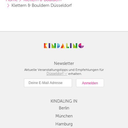
Klettern & Bouldern Düsseldorf
Newsletter
Aktuelle Veranstaltungstipps und Empfehlungen für
Düsseldorf
Berlin
erhalten.
München
Hamburg
Frankfurt
Köln
KINDALING IN
Düsseldorf
Berlin
Stuttgart
München
Essen
Hamburg