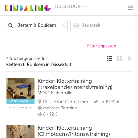
DÜSSELDORF
BERLIN
MÜNCHEN
HAMBURG
FRANKFURT
KÖLN
DÜSSELDORF
STUTTGART
ESSEN
4 Suchergebnisse für:
HANNOVER
Klettern & Bouldern in Düsseldorf
LEIPZIG
DRESDEN
NÜRNBERG
Kinder-Klettertraining
WIEN
(Kraxelbande/Intensivtraining)
ZÜRICH
MOVE Kletterhalle
ANDERE
REGIONEN
Düsseldorf Gerresheim
ab 19,90 €
JETZT BUCHEN
Mehrere Termine
mit Gutscheinoption
8 - 12 J
Kinder-Klettertraining
(Climbteens/Intensivtraining)