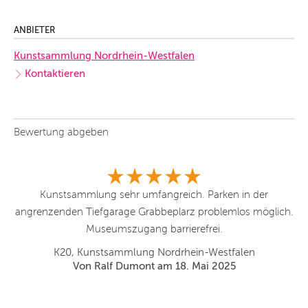
ANBIETER
Kunstsammlung Nordrhein-Westfalen
Kontaktieren
Bewertung abgeben
Kunstsammlung sehr umfangreich. Parken in der
S
ie
angrenzenden Tiefgarage Grabbeplarz problemlos möglich.
K
ne
Museumszugang barrierefrei.
S
p
K20, Kunstsammlung Nordrhein-Westfalen
Von Ralf Dumont am 18. Mai 2025