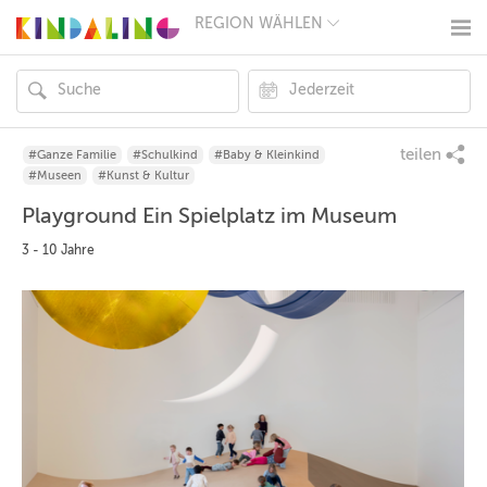
REGION WÄHLEN
BERLIN
MÜNCHEN
HAMBURG
FRANKFURT
KÖLN
DÜSSELDORF
teilen
#Ganze Familie
#Schulkind
#Baby & Kleinkind
STUTTGART
#Museen
#Kunst & Kultur
ESSEN
Playground Ein Spielplatz im Museum
HANNOVER
LEIPZIG
3 - 10 Jahre
DRESDEN
NÜRNBERG
WIEN
ZÜRICH
ANDERE
REGIONEN