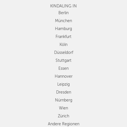
KINDALING IN
Köln
Düsseldorf
Berlin
Stuttgart
München
Essen
Hamburg
Hannover
Frankfurt
Leipzig
Köln
Dresden
Düsseldorf
Nürnberg
Wien
Stuttgart
Zürich
Essen
Andere
Hannover
Regionen
Leipzig
Dresden
Nürnberg
Wien
Zürich
Andere Regionen