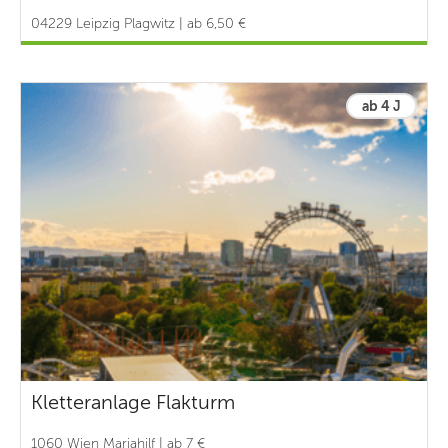
04229 Leipzig Plagwitz | ab 6,50 €
ab 4 J
Kletteranlage Flakturm
1060 Wien Mariahilf | ab 7 €