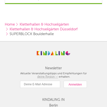
Home
Kletterhallen & Hochseilgärten
Kletterhallen & Hochseilgärten Düsseldorf
SUPERBLOCK Boulderhalle
Newsletter
Aktuelle Veranstaltungstipps und Empfehlungen für
deine Region
Berlin
erhalten.
München
Hamburg
Frankfurt
KINDALING IN
Köln
Düsseldorf
Berlin