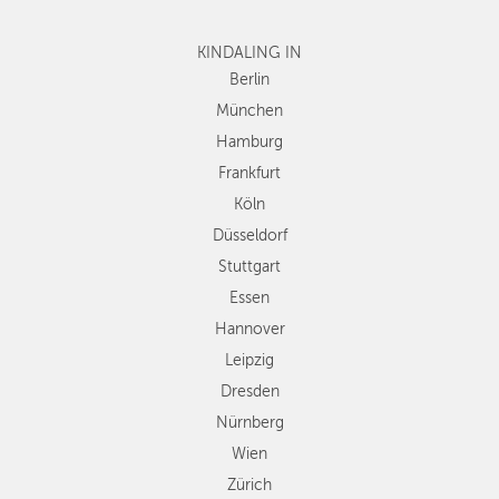
Frankfurt
KINDALING IN
Köln
Düsseldorf
Berlin
Stuttgart
München
Essen
Hamburg
Hannover
Frankfurt
Leipzig
Köln
Dresden
Düsseldorf
Nürnberg
Wien
Stuttgart
Zürich
Essen
Andere
Hannover
Regionen
Leipzig
Dresden
Nürnberg
Wien
Zürich