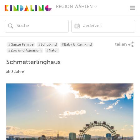
REGION WÄHLEN
BERLIN
MÜNCHEN
HAMBURG
FRANKFURT
KÖLN
DÜSSELDORF
teilen
#Ganze Familie
#Schulkind
#Baby & Kleinkind
STUTTGART
#Zoo und Aquarium
#Natur
ESSEN
Schmetterlinghaus
HANNOVER
LEIPZIG
ab 3 Jahre
DRESDEN
NÜRNBERG
WIEN
ZÜRICH
ANDERE
REGIONEN