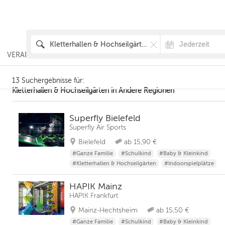
VERANSTALTUNGEN
AUSFLÜGE & AKTIVITÄTEN
SCHWANG
13 Suchergebnisse für:
Kletterhallen & Hochseilgärten in Andere Regionen
Superfly Bielefeld
Superfly Air Sports
Bielefeld
ab 15,90 €
#Ganze Familie
#Schulkind
#Baby & Kleinkind
#Kletterhallen & Hochseilgärten
#Indoorspielplätze
HAPIK Mainz
HAPIK Frankfurt
Mainz-Hechtsheim
ab 15,50 €
#Ganze Familie
#Schulkind
#Baby & Kleinkind