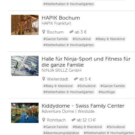
#Kletterhallen & Hochseilgärten
HAPIK Bochum
HAPIK Frankfurt
Bochum
ab 3 €
#Ganze Familie
#Schulkind
#Baby & Kleinkind
#Kletterhallen & Hochseilgärten
Halle für Ninja-Sport und Fitness für
die ganze Familie
NINJA SKILLZ GmbH
Weiterstadt
ab 5 €
#Baby & Kleinkind
#Schulkind
#Ganze Familie
#Kletterhallen & Hochseilgärten
#Ausflüge
Kiddydome - Swiss Family Center
Adventure Dome | Westside
Rohrbach
ab 12 CHF
#Ganze Familie
#Baby & Kleinkind
#Schulkind
#Abenteuerspielplätze
#Kletterhallen & Hochseilgärten