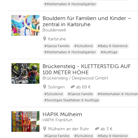
#Kletterhallen & Hochseilgärten
Bouldern für Familien und Kinder –
zentral in Karlsruhe
Boulderwelt
Karlsruhe
#Ganze Familie
#Schulkind
#Baby & Kleinkind
#Kletterhallen & Hochseilgärten
#Ausflüge
Brückensteig - KLETTERSTEIG AUF
100 METER HÖHE
Brückensteig / Deepwood GmbH
Solingen
ab 69 €
#Schulkind
#Ganze Familie
#Kletterhallen & Hochsei
#Sonstiges Stadtleben & Ausflüge
HAPIK Mülheim
HAPIK Frankfurt
Mülheim an der Ruhr
ab 3 €
#Ganze Familie
#Schulkind
#Baby & Kleinkind