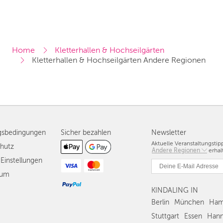
Home
Kletterhallen & Hochseilgärten
Kletterhallen & Hochseilgärten Andere Regionen
gsbedingungen
Sicher bezahlen
Newsletter
Aktuelle Veranstaltungsti
hutz
Andere Regionen
Berlin
erhal
Einstellungen
München
sum
Hamburg
Frankfurt
KINDALING IN
Köln
Berlin
München
Ham
Düsseldorf
Stuttgart
Essen
Hann
Stuttgart