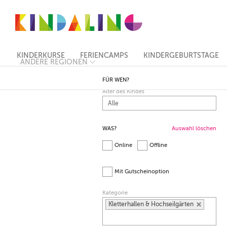
KINDERKURSE
FERIENCAMPS
KINDERGEBURTSTAGE
ANDERE REGIONEN
BERLIN
MÜNCHEN
FÜR WEN?
HAMBURG
Alter des Kindes
FRANKFURT
KÖLN
DÜSSELDORF
WAS?
Auswahl löschen
STUTTGART
ESSEN
Online
Offline
HANNOVER
LEIPZIG
DRESDEN
Mit Gutscheinoption
NÜRNBERG
WIEN
Kategorie
ZÜRICH
Kletterhallen & Hochseilgärten
ANDERE
REGIONEN