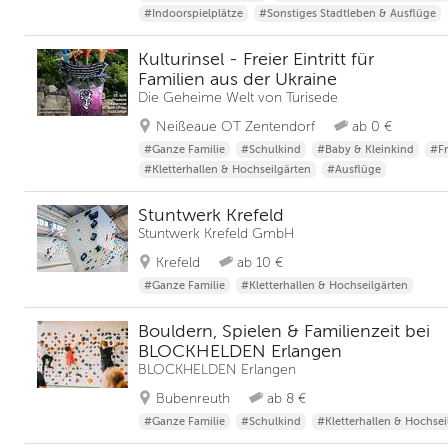
#Indoorspielplätze
#Sonstiges Stadtleben & Ausflüge
Kulturinsel - Freier Eintritt für
Familien aus der Ukraine
Die Geheime Welt von Turisede
Neißeaue OT Zentendorf
ab 0 €
#Ganze Familie
#Schulkind
#Baby & Kleinkind
#Fr
#Kletterhallen & Hochseilgärten
#Ausflüge
Stuntwerk Krefeld
Stuntwerk Krefeld GmbH
Krefeld
ab 10 €
#Ganze Familie
#Kletterhallen & Hochseilgärten
Bouldern, Spielen & Familienzeit bei
BLOCKHELDEN Erlangen
BLOCKHELDEN Erlangen
Bubenreuth
ab 8 €
#Ganze Familie
#Schulkind
#Kletterhallen & Hochsei