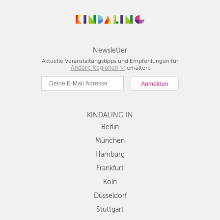
Newsletter
Aktuelle Veranstaltungstipps und Empfehlungen für
Andere Regionen
Berlin
erhalten.
München
Hamburg
Frankfurt
KINDALING IN
Köln
Düsseldorf
Berlin
Stuttgart
München
Essen
Hamburg
Hannover
Frankfurt
Leipzig
Köln
Dresden
Düsseldorf
Nürnberg
Wien
Stuttgart