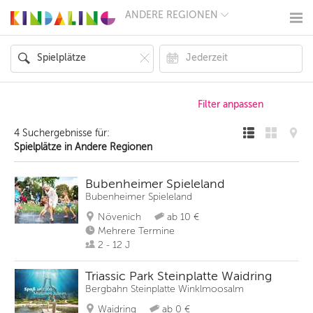
ANDERE REGIONEN
BERLIN
MÜNCHEN
HAMBURG
FRANKFURT
KÖLN
DÜSSELDORF
STUTTGART
ESSEN
4 Suchergebnisse für:
HANNOVER
Spielplätze in Andere Regionen
LEIPZIG
DRESDEN
NÜRNBERG
Bubenheimer Spieleland
WIEN
Bubenheimer Spieleland
ZÜRICH
Növenich
ab 10 €
ANDERE
REGIONEN
Mehrere Termine
2 - 12 J
Triassic Park Steinplatte Waidring
Bergbahn Steinplatte Winklmoosalm
Waidring
ab 0 €