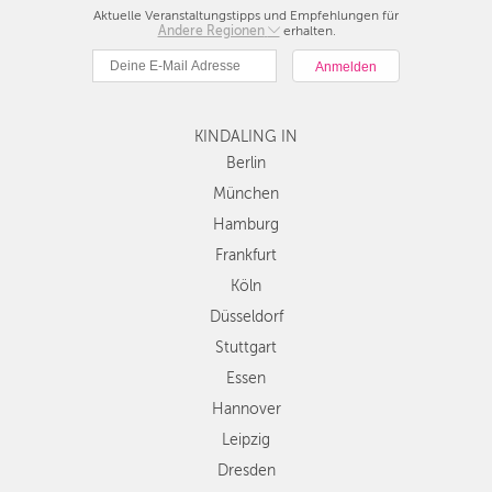
Aktuelle Veranstaltungstipps und Empfehlungen für
Andere Regionen
Berlin
erhalten.
München
Hamburg
Frankfurt
KINDALING IN
Köln
Düsseldorf
Berlin
Stuttgart
München
Essen
Hamburg
Hannover
Frankfurt
Leipzig
Köln
Dresden
Düsseldorf
Nürnberg
Wien
Stuttgart
Zürich
Essen
Andere
Hannover
Regionen
Leipzig
Dresden