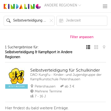
ANDERE REGIONEN
BERLIN
MÜNCHEN
HAMBURG
FRANKFURT
KÖLN
DÜSSELDORF
STUTTGART
ESSEN
1 Suchergebnisse für:
HANNOVER
Selbstverteidigung & Kampfsport in Andere
LEIPZIG
Regionen
DRESDEN
NÜRNBERG
WIEN
Selbstverteidigung für Schulkinder
ZÜRICH
DAO KungFu - Kinder- und Jugendgruppe der
ANDERE
Kampfkunstschule Petershausen
REGIONEN
Petershausen
ab 3 €
JETZT BUCHEN
Mehrere Termine
7 - 16 J
Hier findest du bald weitere Einträge.