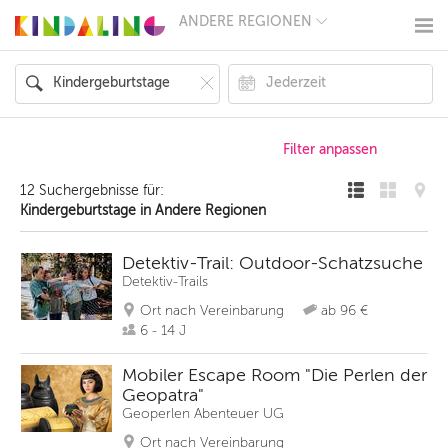
ANDERE REGIONEN
BERLIN
MÜNCHEN
HAMBURG
FRANKFURT
KÖLN
DÜSSELDORF
STUTTGART
ESSEN
12 Suchergebnisse für:
HANNOVER
Kindergeburtstage in Andere Regionen
LEIPZIG
DRESDEN
NÜRNBERG
Detektiv-Trail: Outdoor-Schatzsuche
WIEN
Detektiv-Trails
ZÜRICH
Ort nach Vereinbarung
ab 96 €
ANDERE
REGIONEN
6 - 14 J
Mobiler Escape Room "Die Perlen der
Geopatra"
Geoperlen Abenteuer UG
Ort nach Vereinbarung