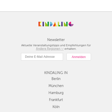
Newsletter
Aktuelle Veranstaltungstipps und Empfehlungen für
Andere Regionen
Berlin
erhalten.
München
Hamburg
Frankfurt
KINDALING IN
Köln
Düsseldorf
Berlin
Stuttgart
München
Essen
Hamburg
Hannover
Frankfurt
Leipzig
Köln
Dresden