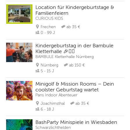
Location für Kindergeburtstage &
Familienfeiern
CURIOUS KIDS
Frechen
ab 35 €
0 - 99 J
Kindergeburtstag in der Bambule
Kletterhalle 🎉🧗‍♂️
BAMBULE Kletterhalle Nürnberg
Nürnberg
ab 150 €
5 - 15 J
Minigolf & Mission Rooms – Dein
coolster Geburtstag wartet
Pans Indoor Abenteuer
Joachimsthal
ab 35 €
6 - 18 J
BashParty Minispiele in Wiesbaden
Schwarzlichthelden