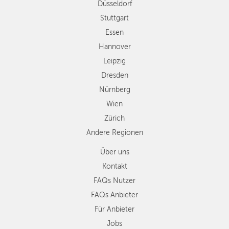
Düsseldorf
Nürnberg
Wien
Stuttgart
Zürich
Essen
Andere
Hannover
Regionen
Leipzig
Dresden
Nürnberg
Wien
Zürich
Andere Regionen
Über uns
Kontakt
FAQs Nutzer
FAQs Anbieter
Für Anbieter
Jobs