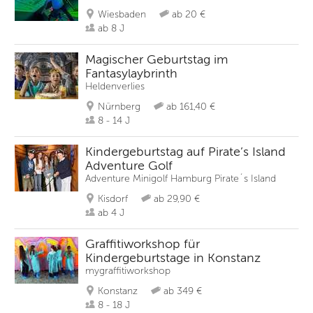
Wiesbaden
ab 20 €
ab 8 J
Magischer Geburtstag im
Fantasylaybrinth
Heldenverlies
Nürnberg
ab 161,40 €
8 - 14 J
Kindergeburtstag auf Pirate’s Island
Adventure Golf
Adventure Minigolf Hamburg Pirate´s Island
Kisdorf
ab 29,90 €
ab 4 J
Graffitiworkshop für
Kindergeburtstage in Konstanz
mygraffitiworkshop
Konstanz
ab 349 €
8 - 18 J