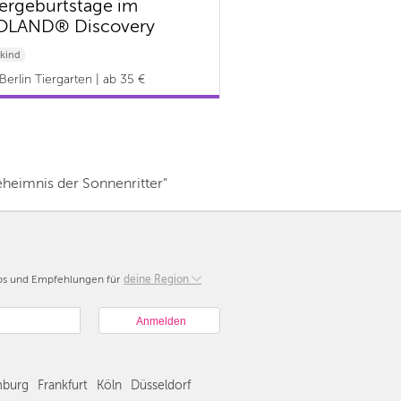
ergeburtstage im
OLAND® Discovery
re Berlin
kind
Berlin Tiergarten | ab 35 €
heimnis der Sonnenritter"
pps und Empfehlungen für
Berlin
deine Region
München
Hamburg
Frankfurt
Köln
burg
Frankfurt
Köln
Düsseldorf
Düsseldorf