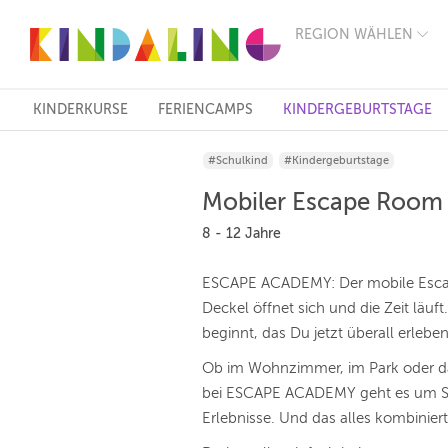
REGION WÄHLEN
BERLIN
MÜNCHEN
HAMBURG
FRANKFURT
KINDERKURSE
FERIENCAMPS
KINDERGEBURTSTAGE
KÖLN
DÜSSELDORF
#Schulkind
#Kindergeburtstage
STUTTGART
ESSEN
Mobiler Escape Room 
HANNOVER
LEIPZIG
8 - 12 Jahre
DRESDEN
NÜRNBERG
ESCAPE ACADEMY: Der mobile Esca
WIEN
Deckel öffnet sich und die Zeit läu
ZÜRICH
ANDERE
beginnt, das Du jetzt überall erlebe
REGIONEN
Ob im Wohnzimmer, im Park oder da
bei ESCAPE ACADEMY geht es um S
Erlebnisse. Und das alles kombiniert