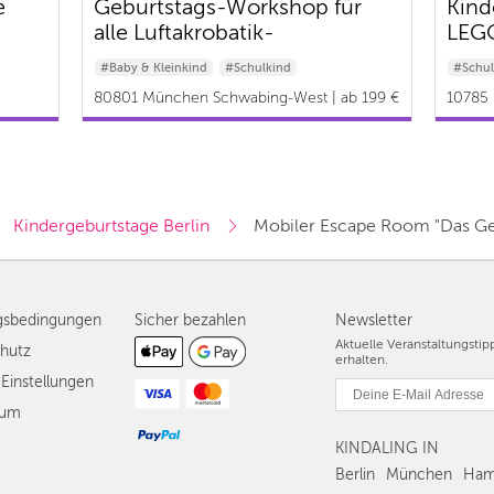
e
Geburtstags-Workshop für
Kind
alle Luftakrobatik-
LEG
Begeisterten
Cent
#Baby & Kleinkind
#Schulkind
#Schul
80801 München Schwabing-West | ab 199 €
10785 
Kindergeburtstage Berlin
Mobiler Escape Room "Das Ge
gsbedingungen
Sicher bezahlen
Newsletter
Aktuelle Veranstaltungsti
hutz
erhalten.
Einstellungen
sum
KINDALING IN
Berlin
München
Ham