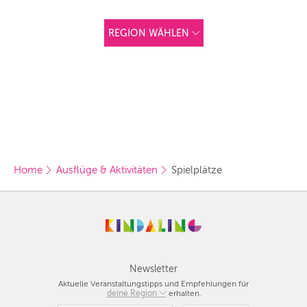
REGION WÄHLEN
ANDERE
REGIONEN
Vorschlag basierend
auf deinem Standort
Hier findest du vor
allem Online-
Angebote und
Angebote außerhalb
unserer Städte.
Home
Ausflüge & Aktivitäten
Spielplätze
BERLIN
MÜNCHEN
HAMBURG
FRANKFURT
Newsletter
Aktuelle Veranstaltungstipps und Empfehlungen für
KÖLN
deine Region
Berlin
erhalten.