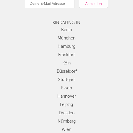
München
DÜSSELDORF
Hamburg
STUTTGART
Frankfurt
KINDALING IN
Köln
ESSEN
Düsseldorf
Berlin
Stuttgart
München
HANNOVER
Essen
Hamburg
LEIPZIG
Hannover
Frankfurt
Leipzig
DRESDEN
Köln
Dresden
Düsseldorf
Nürnberg
NÜRNBERG
Wien
Stuttgart
WIEN
Zürich
Essen
Andere
Hannover
ZÜRICH
Regionen
Leipzig
Dresden
Nürnberg
Wien