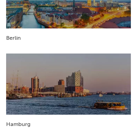
BERLIN
MÜNCHEN
HAMBURG
Berlin
FRANKFURT
KÖLN
DÜSSELDORF
STUTTGART
ESSEN
HANNOVER
LEIPZIG
Hamburg
DRESDEN