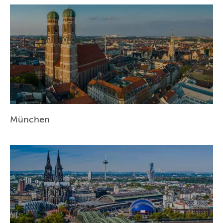
NÜRNBERG
WIEN
ZÜRICH
München