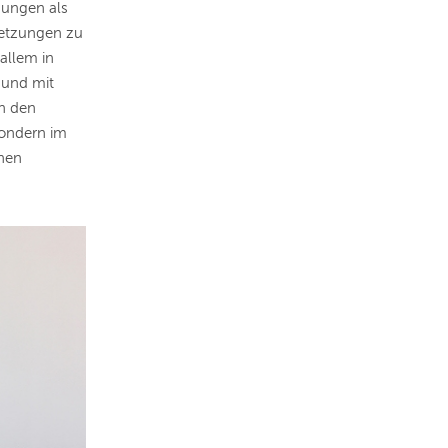
Jungen als
setzungen zu
allem in
 und mit
in den
sondern im
chen