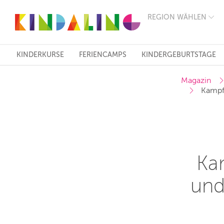
REGION WÄHLEN
BERLIN
MÜNCHEN
HAMBURG
FRANKFURT
KINDERKURSE
FERIENCAMPS
KINDERGEBURTSTAGE
KÖLN
DÜSSELDORF
Magazin
STUTTGART
Kampfs
ESSEN
HANNOVER
LEIPZIG
DRESDEN
NÜRNBERG
WIEN
ZÜRICH
Ka
ANDERE
REGIONEN
und