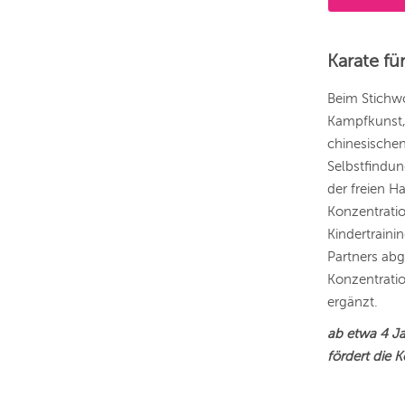
Karate fü
Beim Stichwo
Kampfkunst, 
chinesischen
Selbstfindun
der freien 
Konzentratio
Kindertraini
Partners abg
Konzentrati
ergänzt.
ab etwa 4 Ja
fördert die 