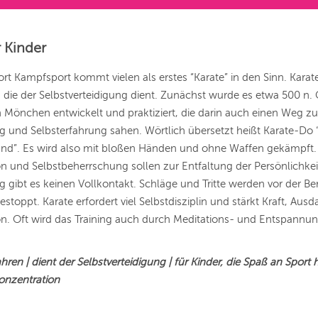
r Kinder
rt Kampfsport kommt vielen als erstes “Karate” in den Sinn. Karate 
die der Selbstverteidigung dient. Zunächst wurde es etwa 500 n. 
 Mönchen entwickelt und praktiziert, die darin auch einen Weg zu
g und Selbsterfahrung sahen. Wörtlich übersetzt heißt Karate-Do
Hand”. Es wird also mit bloßen Händen und ohne Waffen gekämpft.
n und Selbstbeherrschung sollen zur Entfaltung der Persönlichkei
ng gibt es keinen Vollkontakt. Schläge und Tritte werden vor der B
estoppt. Karate erfordert viel Selbstdisziplin und stärkt Kraft, Aus
on. Oft wird das Training auch durch Meditations- und Entspannu
hren | dient der Selbstverteidigung | für Kinder, die Spaß an Sport 
Konzentration