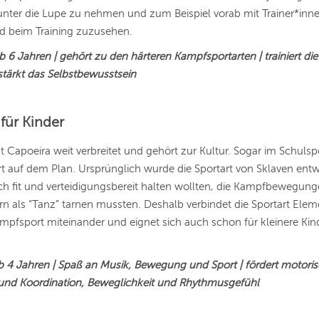
nter die Lupe zu nehmen und zum Beispiel vorab mit Trainer*inn
d beim Training zuzusehen.
b 6 Jahren | gehört zu den härteren Kampfsportarten | trainiert die
stärkt das Selbstbewusstsein
für Kinder
ist Capoeira weit verbreitet und gehört zur Kultur. Sogar im Schulsp
t auf dem Plan. Ursprünglich wurde die Sportart von Sklaven entwi
ich fit und verteidigungsbereit halten wollten, die Kampfbewegung
n als “Tanz” tarnen mussten. Deshalb verbindet die Sportart Elem
pfsport miteinander und eignet sich auch schon für kleinere Kin
ab 4 Jahren | Spaß an Musik, Bewegung und Sport | fördert motori
 und Koordination, Beweglichkeit und Rhythmusgefühl