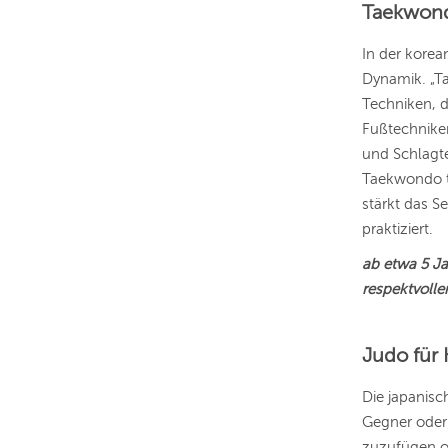
Taekwond
In der kore
Dynamik. „T
Techniken, d
Fußtechniken
und Schlagt
Taekwondo tr
stärkt das S
praktiziert.
ab etwa 5 Ja
respektvoll
Judo für 
Die japanisc
Gegner oder 
zuzufügen od