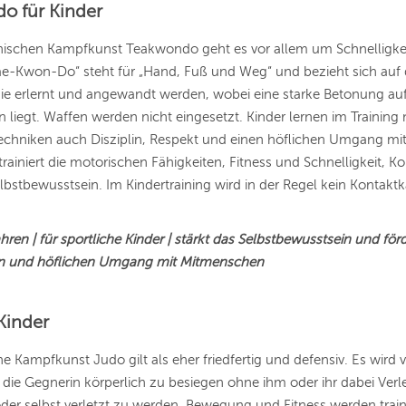
o für Kinder
anischen Kampfkunst Teakwondo geht es vor allem um Schnelligke
ae-Kwon-Do“ steht für „Hand, Fuß und Weg“ und bezieht sich auf 
ie erlernt und angewandt werden, wobei eine starke Betonung au
 liegt. Waffen werden nicht eingesetzt. Kinder lernen im Training 
echniken auch Disziplin, Respekt und einen höflichen Umgang mit
ainiert die motorischen Fähigkeiten, Fitness und Schnelligkeit, K
elbstbewusstsein. Im Kindertraining wird in der Regel kein Kontak
hren | für sportliche Kinder | stärkt das Selbstbewusstsein und för
en und höflichen Umgang mit Mitmenschen
Kinder
he Kampfkunst Judo gilt als eher friedfertig und defensiv. Es wird 
die Gegnerin körperlich zu besiegen ohne ihm oder ihr dabei Ver
er selbst verletzt zu werden. Bewegung und Fitness werden traini