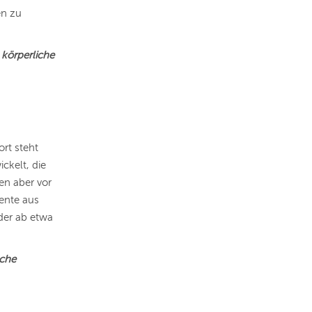
en zu
 körperliche
ort steht
ckelt, die
en aber vor
ente aus
der ab etwa
sche