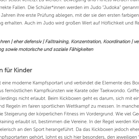
rrekte Fallen. Die Schüler*innen werden im Judo “Judoka” genann
Jahren ihre erste Prüfung ablegen, mit der sie den ersten farbigen
g erhalten. Auch im Judo wird großen Wert auf Höflichkeit und R
ren | eher defensiv | Falltraining, Konzentration, Koordination | ve
g sowie motorische und soziale Fähigkeiten
 für Kinder
t eine moderne Kampfsportart und verbindet die Elemente des Bo
us fernöstlichen Kampfkünsten wie Karate oder Taekwondo. Griffe
llerdings nicht erlaubt. Beim Kickboxen geht es darum, sich mit ei
nd Regeln im fairen sportlichen Wettkampf zu messen. In manch
ie Steigerung der körperlichen Fitness im Vordergrund. Wie viel G
raining erlaubt ist, bestimmen die Vereine. In der Regel werden Ki
elerisch an den Sport herangeführt. Da das Kickboxen jedoch ehe
pfsportarten gehört, lohnt es sich hier besonders, den jeweiligen