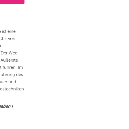
ist eine
Chr. von
r
 “Der Weg
 Äußerste
t führen. Im
erührung des
dauer und
ngstechniken
haben |