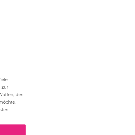
iele
 zur
 Waffen, den
 möchte,
esten