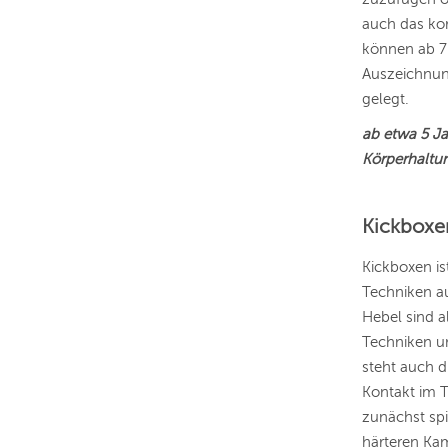
auch das ko
können ab 7 
Auszeichnun
gelegt.
ab etwa 5 Jah
Körperhaltun
Kickboxen
Kickboxen is
Techniken a
Hebel sind a
Techniken u
steht auch d
Kontakt im T
zunächst spi
härteren Kam