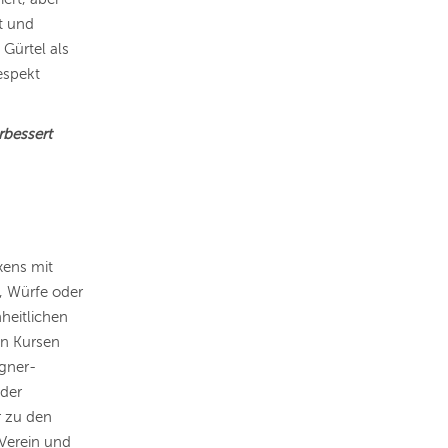
t und
 Gürtel als
espekt
rbessert
xens mit
, Würfe oder
nheitlichen
en Kursen
egner-
nder
r zu den
 Verein und