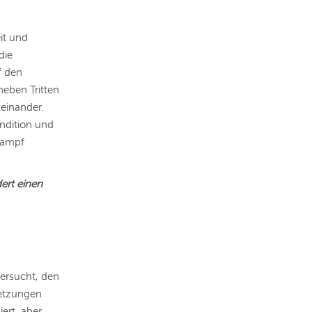
it und
die
f den
neben Tritten
einander.
ondition und
tkampf
dert einen
versucht, den
letzungen
ert, aber