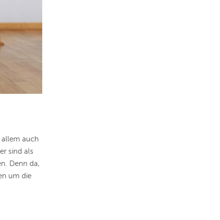
 allem auch
r sind als
en. Denn da,
sen um die