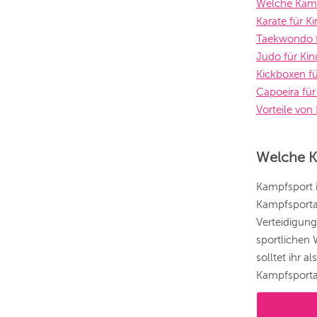
Welche Kamp
Karate für K
Taekwondo f
Judo für Kin
Kickboxen fü
Capoeira für
Vorteile vo
Welche K
Kampfsport i
Kampfsportar
Verteidigung
sportlichen 
solltet ihr 
Kampfsportar