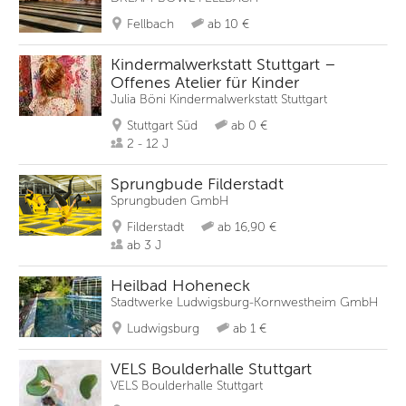
Fellbach
ab 10 €
Kindermalwerkstatt Stuttgart –
Offenes Atelier für Kinder
Julia Böni Kindermalwerkstatt Stuttgart
Stuttgart Süd
ab 0 €
2 - 12 J
Sprungbude Filderstadt
Sprungbuden GmbH
Filderstadt
ab 16,90 €
ab 3 J
Heilbad Hoheneck
Stadtwerke Ludwigsburg-Kornwestheim GmbH
Ludwigsburg
ab 1 €
VELS Boulderhalle Stuttgart
VELS Boulderhalle Stuttgart