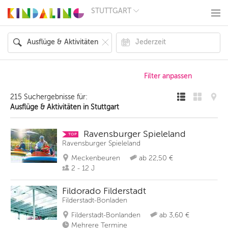
STUTTGART
BERLIN
MÜNCHEN
HAMBURG
FRANKFURT
KÖLN
DÜSSELDORF
STUTTGART
ESSEN
215 Suchergebnisse für:
HANNOVER
Ausflüge & Aktivitäten in Stuttgart
LEIPZIG
DRESDEN
NÜRNBERG
Ravensburger Spieleland
TOP
WIEN
Ravensburger Spieleland
ZÜRICH
Meckenbeuren
ab 22,50 €
ANDERE
REGIONEN
2 - 12 J
Fildorado Filderstadt
Filderstadt-Bonladen
Filderstadt-Bonlanden
ab 3,60 €
Mehrere Termine