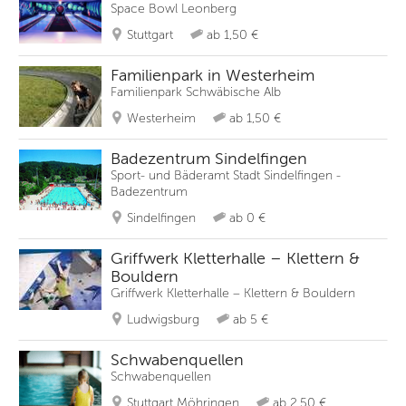
Space Bowl Leonberg
Stuttgart
ab 1,50 €
Familienpark in Westerheim
Familienpark Schwäbische Alb
Westerheim
ab 1,50 €
Badezentrum Sindelfingen
Sport- und Bäderamt Stadt Sindelfingen -
Badezentrum
Sindelfingen
ab 0 €
Griffwerk Kletterhalle – Klettern &
Bouldern
Griffwerk Kletterhalle – Klettern & Bouldern
Ludwigsburg
ab 5 €
Schwabenquellen
Schwabenquellen
Stuttgart Möhringen
ab 2,50 €