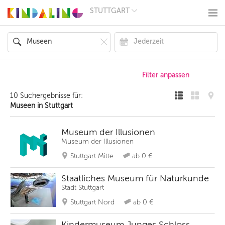
STUTTGART
BERLIN
MÜNCHEN
HAMBURG
FRANKFURT
KÖLN
DÜSSELDORF
STUTTGART
ESSEN
10 Suchergebnisse für:
HANNOVER
Museen in Stuttgart
LEIPZIG
DRESDEN
NÜRNBERG
Museum der Illusionen
WIEN
Museum der Illusionen
ZÜRICH
Stuttgart Mitte
ab 0 €
ANDERE
REGIONEN
Staatliches Museum für Naturkunde
Stadt Stuttgart
Stuttgart Nord
ab 0 €
Kindermuseum Junges Schloss