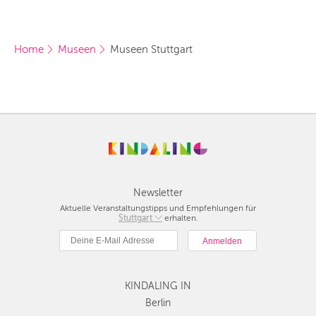
Home
Museen
Museen Stuttgart
Newsletter
Aktuelle Veranstaltungstipps und Empfehlungen für
Berlin
Stuttgart
erhalten.
München
Hamburg
Frankfurt
Köln
KINDALING IN
Düsseldorf
Berlin