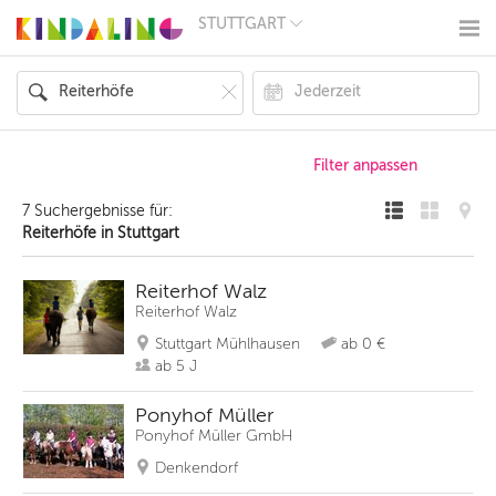
STUTTGART
BERLIN
MÜNCHEN
HAMBURG
FRANKFURT
KÖLN
DÜSSELDORF
STUTTGART
ESSEN
7 Suchergebnisse für:
HANNOVER
Reiterhöfe in Stuttgart
LEIPZIG
DRESDEN
NÜRNBERG
Reiterhof Walz
WIEN
Reiterhof Walz
ZÜRICH
Stuttgart Mühlhausen
ab 0 €
ANDERE
REGIONEN
ab 5 J
Ponyhof Müller
Ponyhof Müller GmbH
Denkendorf