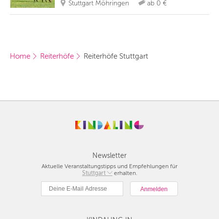
Stuttgart Möhringen
ab 0 €
Home
Reiterhöfe
Reiterhöfe Stuttgart
Newsletter
Aktuelle Veranstaltungstipps und Empfehlungen für
Berlin
Stuttgart
erhalten.
München
Hamburg
Frankfurt