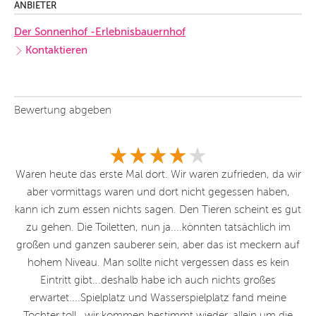
ANBIETER
Der Sonnenhof -Erlebnisbauernhof
Kontaktieren
Bewertung abgeben
en
Waren heute das erste Mal dort. Wir waren zufrieden, da wir
aber vormittags waren und dort nicht gegessen haben,
Sp
eit
kann ich zum essen nichts sagen. Den Tieren scheint es gut
iel
zu gehen. Die Toiletten, nun ja....könnten tatsächlich im
Au
großen und ganzen sauberer sein, aber das ist meckern auf
hohem Niveau. Man sollte nicht vergessen dass es kein
Eintritt gibt...deshalb habe ich auch nichts großes
erwartet....Spielplatz und Wasserspielplatz fand meine
Tochter toll...wir kommen bestimmt wieder, allein um die