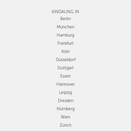
Frankfurt
KINDALING IN
Köln
Düsseldorf
Berlin
Stuttgart
München
Essen
Hamburg
Hannover
Frankfurt
Leipzig
Köln
Dresden
Düsseldorf
Nürnberg
Wien
Stuttgart
Zürich
Essen
Andere
Hannover
Regionen
Leipzig
Dresden
Nürnberg
Wien
Zürich