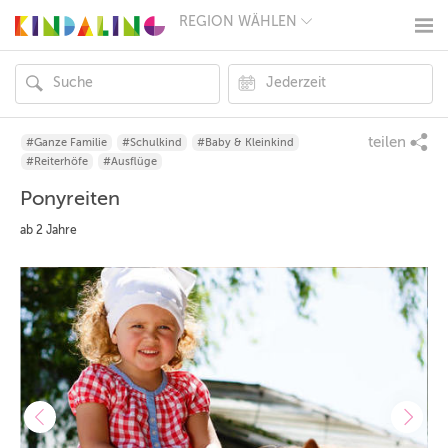
REGION WÄHLEN
BERLIN
MÜNCHEN
HAMBURG
FRANKFURT
KÖLN
DÜSSELDORF
teilen
#Ganze Familie
#Schulkind
#Baby & Kleinkind
STUTTGART
#Reiterhöfe
#Ausflüge
ESSEN
Ponyreiten
HANNOVER
LEIPZIG
ab 2 Jahre
DRESDEN
NÜRNBERG
WIEN
ZÜRICH
ANDERE
REGIONEN