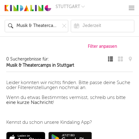
STUTTGART
BERLIN
MÜNCHEN
HAMBURG
FRANKFURT
KÖLN
DÜSSELDORF
STUTTGART
ESSEN
0 Suchergebnisse für:
HANNOVER
Musik & Theatercamps in Stuttgart
LEIPZIG
DRESDEN
NÜRNBERG
Leider konnten wir nichts finden. Bitte passe deine Suche
WIEN
oder Filtereinstellungen nochmal an.
ZÜRICH
Wenn du etwas Bestimmtes vermisst, schreib uns bitte
ANDERE
eine kurze Nachricht
!
REGIONEN
Kennst du schon unsere Kindaling App?