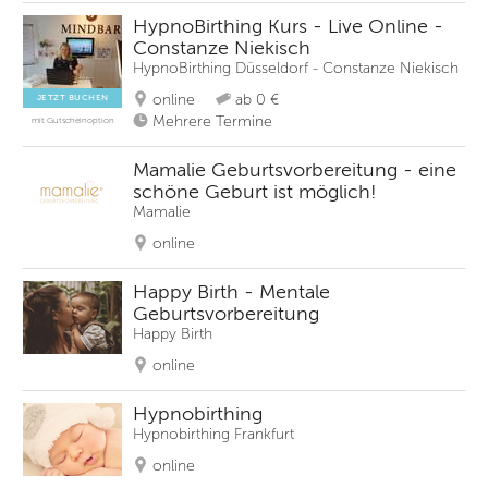
HypnoBirthing Kurs - Live Online -
Constanze Niekisch
HypnoBirthing Düsseldorf - Constanze Niekisch
online
ab 0 €
JETZT BUCHEN
Mehrere Termine
mit Gutscheinoption
Mamalie Geburtsvorbereitung - eine
schöne Geburt ist möglich!
Mamalie
online
Happy Birth - Mentale
Geburtsvorbereitung
Happy Birth
online
Hypnobirthing
Hypnobirthing Frankfurt
online