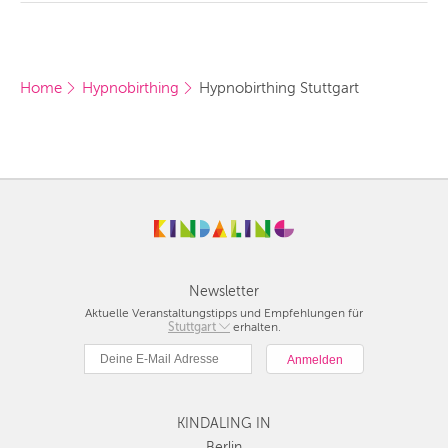
Home
Hypnobirthing
Hypnobirthing Stuttgart
Newsletter
Aktuelle Veranstaltungstipps und Empfehlungen für
Berlin
Stuttgart
erhalten.
München
Hamburg
Frankfurt
Köln
KINDALING IN
Düsseldorf
Berlin