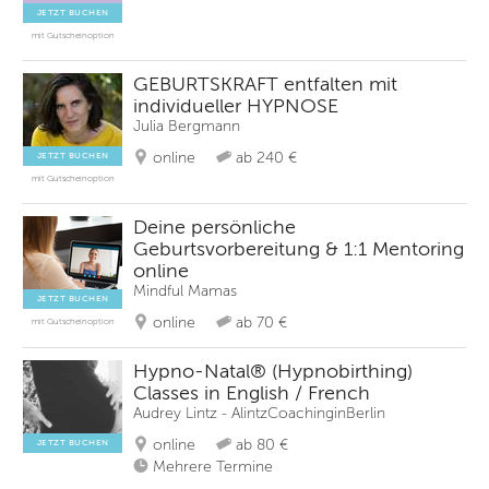
JETZT BUCHEN
mit Gutscheinoption
GEBURTSKRAFT entfalten mit
individueller HYPNOSE
Julia Bergmann
online
ab 240 €
JETZT BUCHEN
mit Gutscheinoption
Deine persönliche
Geburtsvorbereitung & 1:1 Mentoring
online
Mindful Mamas
JETZT BUCHEN
online
ab 70 €
mit Gutscheinoption
Hypno-Natal® (Hypnobirthing)
Classes in English / French
Audrey Lintz - AlintzCoachinginBerlin
online
ab 80 €
JETZT BUCHEN
Mehrere Termine