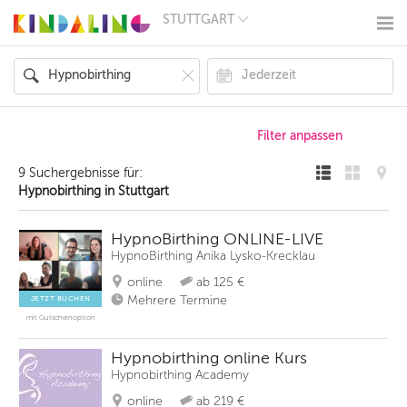
STUTTGART
BERLIN
MÜNCHEN
HAMBURG
FRANKFURT
KÖLN
DÜSSELDORF
STUTTGART
ESSEN
9 Suchergebnisse für:
HANNOVER
Hypnobirthing in Stuttgart
LEIPZIG
DRESDEN
NÜRNBERG
HypnoBirthing ONLINE-LIVE
WIEN
HypnoBirthing Anika Lysko-Krecklau
ZÜRICH
online
ab 125 €
ANDERE
REGIONEN
Mehrere Termine
JETZT BUCHEN
mit Gutscheinoption
Hypnobirthing online Kurs
Hypnobirthing Academy
online
ab 219 €