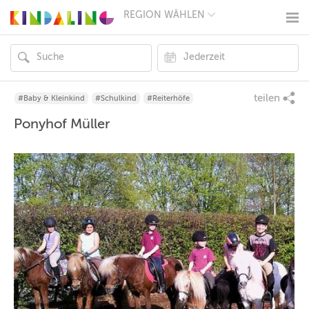
REGION WÄHLEN
BERLIN
MÜNCHEN
HAMBURG
FRANKFURT
KÖLN
DÜSSELDORF
teilen
#Baby & Kleinkind
#Schulkind
#Reiterhöfe
STUTTGART
Ponyhof Müller
ESSEN
HANNOVER
LEIPZIG
DRESDEN
NÜRNBERG
WIEN
ZÜRICH
ANDERE
REGIONEN