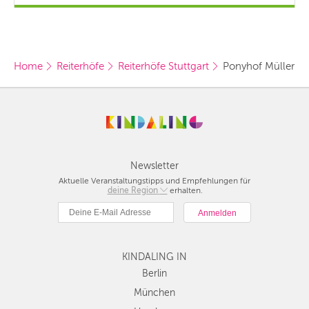
Home
Reiterhöfe
Reiterhöfe Stuttgart
Ponyhof Müller
Newsletter
Aktuelle Veranstaltungstipps und Empfehlungen für
deine Region
Berlin
erhalten.
München
Hamburg
Frankfurt
KINDALING IN
Köln
Düsseldorf
Berlin
Stuttgart
München
Essen