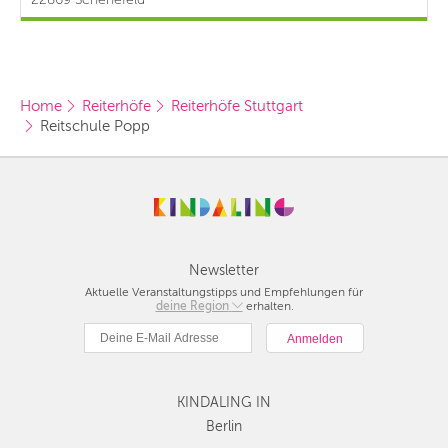
Home
Reiterhöfe
Reiterhöfe Stuttgart
Reitschule Popp
Newsletter
Aktuelle Veranstaltungstipps und Empfehlungen für
deine Region
Berlin
erhalten.
München
Hamburg
Frankfurt
KINDALING IN
Köln
Düsseldorf
Berlin