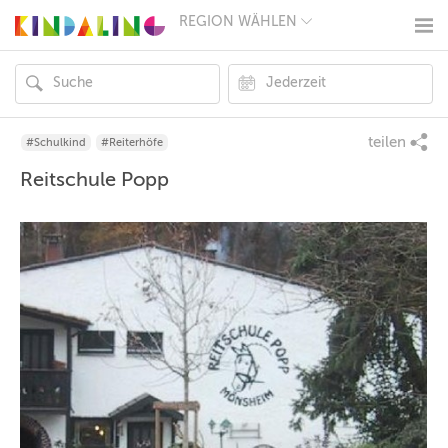
REGION WÄHLEN
BERLIN
MÜNCHEN
HAMBURG
FRANKFURT
KÖLN
DÜSSELDORF
teilen
#Schulkind
#Reiterhöfe
STUTTGART
Reitschule Popp
ESSEN
HANNOVER
LEIPZIG
DRESDEN
NÜRNBERG
WIEN
ZÜRICH
ANDERE
REGIONEN