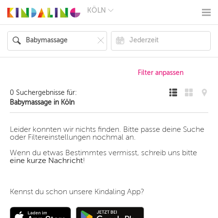
KÖLN
BERLIN
MÜNCHEN
HAMBURG
FRANKFURT
KÖLN
DÜSSELDORF
STUTTGART
ESSEN
0 Suchergebnisse für:
HANNOVER
Babymassage in Köln
LEIPZIG
DRESDEN
NÜRNBERG
Leider konnten wir nichts finden. Bitte passe deine Suche
WIEN
oder Filtereinstellungen nochmal an.
ZÜRICH
Wenn du etwas Bestimmtes vermisst, schreib uns bitte
ANDERE
eine kurze Nachricht
!
REGIONEN
Kennst du schon unsere Kindaling App?