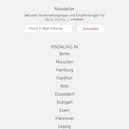
Newsletter
Aktuelle Veranstaltungstipps und Empfehlungen für
deine Region
Berlin
erhalten.
München
Hamburg
Frankfurt
KINDALING IN
Köln
Düsseldorf
Berlin
Stuttgart
München
Essen
Hamburg
Hannover
Frankfurt
Leipzig
Köln
Dresden
Düsseldorf
Nürnberg
Wien
Stuttgart
Zürich
Essen
Andere
Hannover
Regionen
Leipzig