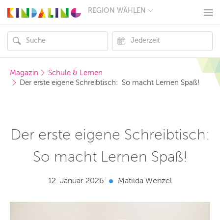
REGION WÄHLEN
BERLIN
MÜNCHEN
HAMBURG
FRANKFURT
KÖLN
DÜSSELDORF
Magazin
Schule & Lernen
STUTTGART
Der erste eigene Schreibtisch:  So macht Lernen Spaß!
ESSEN
HANNOVER
LEIPZIG
DRESDEN
NÜRNBERG
Der erste eigene Schreibtisch:
WIEN
ZÜRICH
So macht Lernen Spaß!
ANDERE
REGIONEN
12. Januar 2026
Matilda Wenzel