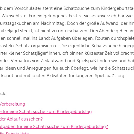
ab dem Vorschulalter steht eine Schatzsuche zum Kindergeburtsta
 Wunschliste. Für ein gelungenes Fest ist sie so unverzichtbar wie
burtstagskuchen am Nachmittag. Doch der große Aufwand, der hin
itzeljagd steckt, ist nicht zu unterschätzen. Drei Abende gehen i
en schnell mal ins Land: Aufgaben überlegen, Routen durchspiel
steln, Schatz organisieren… Die eigentliche Schatzsuche hingege
rter kleiner Schatzjäger*innen, oft binnen kürzester Zeit vollbracht
ndes Verhältnis von Zeitaufwand und Spielspaß finden wir und h
ar Ideen und Anregungen für euch überlegt, wie ihr die Schatzsuc
n könnt und mit coolen Aktivitäten für längeren Spielspaß sorgt.
ick:
 Vorbereitung
te für eine Schatzsuche zum Kindergeburtstag
der Ablauf aussehen?
ufgaben für eine Schatzsuche zum Kindergeburtstag?