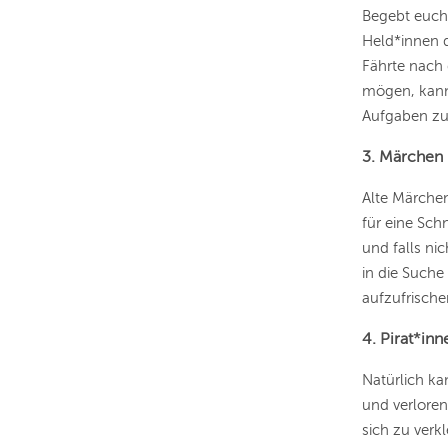
Begebt euch 
Held*innen d
Fährte nach 
mögen, kann 
Aufgaben zu
3. Märchen
Alte Märchen
für eine Sch
und falls ni
in die Suche
aufzufrische
4. Pirat*inn
Natürlich ka
und verloren
sich zu verk