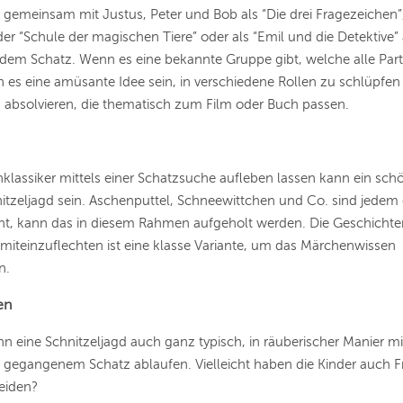
gemeinsam mit Justus, Peter und Bob als “Die drei Fragezeichen”
er “Schule der magischen Tiere” oder als “Emil und die Detektive”
dem Schatz. Wenn es eine bekannte Gruppe gibt, welche alle Par
es eine amüsante Idee sein, in verschiedene Rollen zu schlüpfen
 absolvieren, die thematisch zum Film oder Buch passen.
klassiker mittels einer Schatzsuche aufleben lassen kann ein sc
nitzeljagd sein. Aschenputtel, Schneewittchen und Co. sind jedem e
cht, kann das in diesem Rahmen aufgeholt werden. Die Geschichten
 miteinzuflechten ist eine klasse Variante, um das Märchenwissen
n.
en
nn eine Schnitzeljagd auch ganz typisch, in räuberischer Manier mi
 gegangenem Schatz ablaufen. Vielleicht haben die Kinder auch F
leiden?