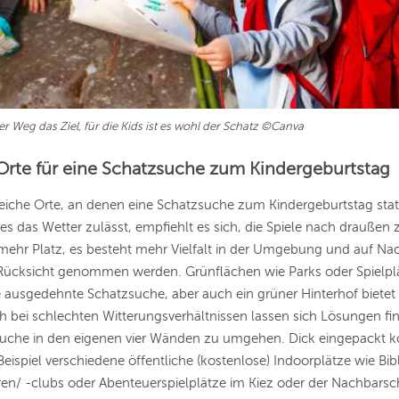
der Weg das Ziel, für die Kids ist es wohl der Schatz ©Canva
 Orte für eine Schatzsuche zum Kindergeburtstag
reiche Orte, an denen eine Schatzsuche zum Kindergeburtstag stat
s das Wetter zulässt, empfiehlt es sich, die Spiele nach draußen z
mehr Platz, es besteht mehr Vielfalt in der Umgebung und auf Na
Rücksicht genommen werden. Grünflächen wie Parks oder Spielplä
ne ausgedehnte Schatzsuche, aber auch ein grüner Hinterhof bietet 
h bei schlechten Witterungsverhältnissen lassen sich Lösungen f
suche in den eigenen vier Wänden zu umgehen. Dick eingepackt k
eispiel verschiedene öffentliche (kostenlose) Indoorplätze wie Bib
n/ -clubs oder Abenteuerspielplätze im Kiez oder der Nachbarsc