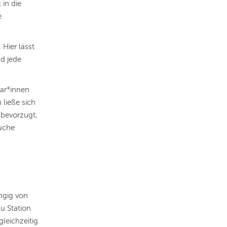
 in die
e
 Hier lässt
d jede
bar*innen
ließe sich
 bevorzugt,
suche
ängig von
u Station
leichzeitig