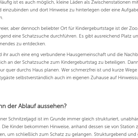
äufig ist es auch möglich, kleine Läden als Zwischenstationen mit
d einzubinden und dort Hinweise zu hinterlegen oder eine Aufgab
n.
eier, aber dennoch beliebter Ort für Kindergeburtstage ist der Zoo.
agend eine Schatzsuche durchführen. Es gibt ausreichend Platz un
nendes zu entdecken.
eid ihr auch eine eng verbundene Hausgemeinschaft und die Nach
sich an der
Schatzsuche zum Kindergeburtstag zu beteiligen. Dann 
ur quer durchs Haus planen. Wer schmerzfrei ist und kurze Wege
tygäste selbstverständlich auch im eigenen Zuhause auf Hinweis
nn der Ablauf aussehen?
iner Schnitzeljagd ist im Grunde immer gleich strukturiert, unabh
. Die Kinder bekommen Hinweise, anhand dessen sie von Station z
en, um schließlich zum Schatz zu gelangen. Strukturgebend und g