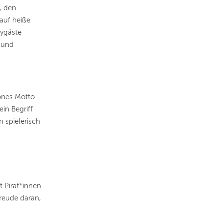
, den
 auf heiße
tygäste
 und
hönes Motto
in Begriff
 spielerisch
t Pirat*innen
reude daran,