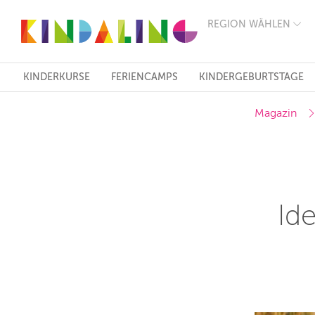
REGION WÄHLEN
BERLIN
MÜNCHEN
HAMBURG
FRANKFURT
KINDERKURSE
FERIENCAMPS
KINDERGEBURTSTAGE
KÖLN
DÜSSELDORF
Magazin
STUTTGART
ESSEN
HANNOVER
LEIPZIG
DRESDEN
NÜRNBERG
WIEN
Id
ZÜRICH
ANDERE
REGIONEN