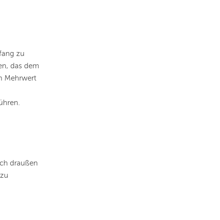
nfang zu
gen, das dem
em Mehrwert
führen.
nach draußen
 zu