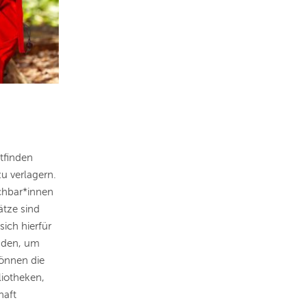
tfinden
u verlagern.
chbar*innen
tze sind
sich hierfür
inden, um
önnen die
liotheken,
haft