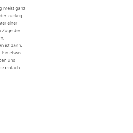
g meist ganz
 der zuckrig-
ter einer
m Zuge der
en,
n ist dann,
. Ein etwas
aben uns
he einfach