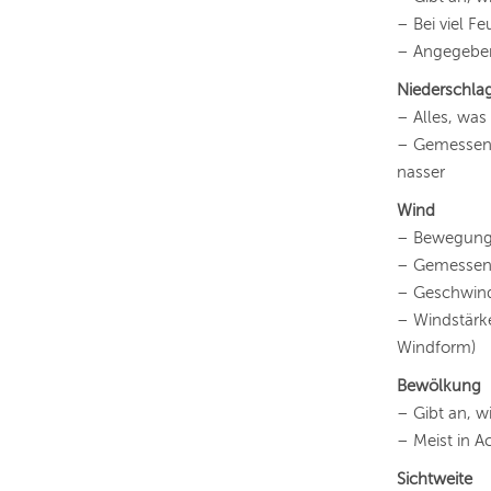
– Bei viel Fe
– Angegeben 
Niederschla
– Alles, was
– Gemessen i
nasser
Wind
– Bewegung 
– Gemessen 
– Geschwindi
– Windstärken
Windform)
Bewölkung
– Gibt an, w
– Meist in A
Sichtweite