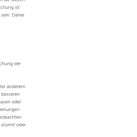
chung ist
 sein.
Daher
uchung der
nter anderem
d besseren
gasen oder
heinungen
beobachten
 stürmt oder