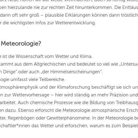
en hierzulande nie zur rechten Zeit hinunterkommen. Die Enttäus
 dann oft sehr groß – plausible Erklärungen können dann tröstlich
die wichtigsten Infos zur Wetterentwicklung.
t Meteorologie?
 ist die Wissenschaft vom Wetter und Klima.
stammt aus dem Altgriechischen und bedeutet so viel wie „Unters
en Dinge“ oder auch „der Himmelserscheinungen“.
ogie umfasst viele Teilbereiche.
tmosphärenphysik und der Klimaforschung beschäftigt sie sich u
 zur Wettervorhersage – hier wird ständig an mehr Präzision un
arbeitet. Auch chemische Prozesse wie die Bildung von Treibhaus
n dazu. Ebenso erforscht die Meteorologie atmosphärische Ersc
chter, Regenbögen oder Gewitterphänomene.
In der Meteorologie 
chaftler*innen das Wetter und erforschen, warum es zum Beispiel