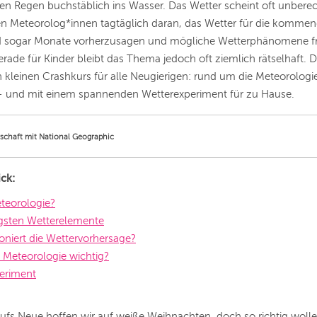
en Regen buchstäblich ins Wasser. Das Wetter scheint oft unbere
en Meteorolog*innen tagtäglich daran, das Wetter für die komme
sogar Monate vorherzusagen und mögliche Wetterphänomene fr
rade für Kinder bleibt das Thema jedoch oft ziemlich rätselhaft. D
en kleinen Crashkurs für alle Neugierigen: rund um die Meteorologie
 und mit einem spannenden Wetterexperiment für zu Hause.
schaft mit National Geographic
ick:
eteorologie?
igsten Wetterelemente
ioniert die Wettervorhersage?
 Meteorologie wichtig?
periment
ufs Neue hoffen wir auf weiße Weihnachten, doch so richtig wolle