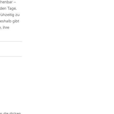
chenbar –
nden Tage,
ühzeitig zu
eshalb gibt
, ihre
n die dicken