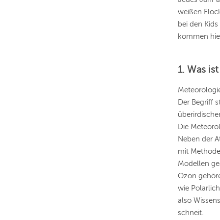
weißen Flock
bei den Kids
kommen hier 
1. Was is
Meteorologie
Der Begriff 
überirdisch
Die Meteorol
Neben der A
mit Methoden
Modellen ge
Ozon gehöre
wie Polarli
also Wissens
schneit.