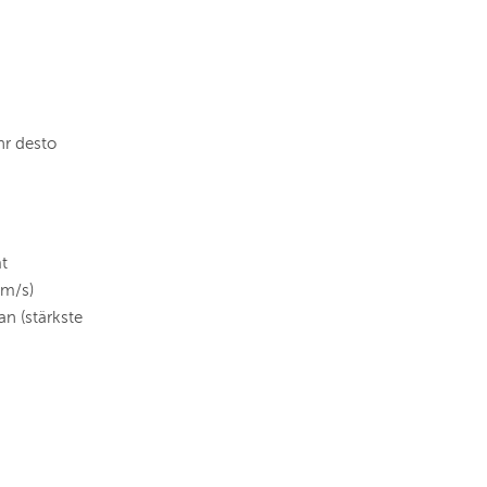
hr desto
t
(m/s)
an (stärkste