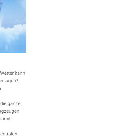
 Wetter kann
hersagen?
n
 die ganze
Flugzeugen
 damit
entralen.