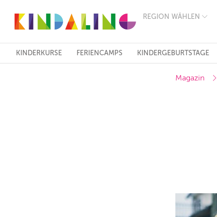
REGION WÄHLEN
BERLIN
MÜNCHEN
HAMBURG
FRANKFURT
KINDERKURSE
FERIENCAMPS
KINDERGEBURTSTAGE
KÖLN
DÜSSELDORF
Magazin
STUTTGART
ESSEN
HANNOVER
LEIPZIG
DRESDEN
NÜRNBERG
WIEN
ZÜRICH
ANDERE
REGIONEN