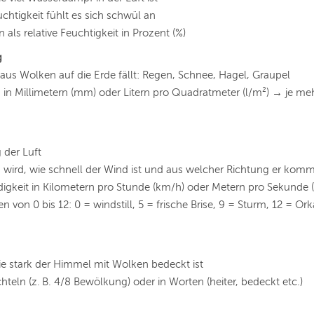
uchtigkeit fühlt es sich schwül an
als relative Feuchtigkeit in Prozent (%)
g
 aus Wolken auf die Erde fällt: Regen, Schnee, Hagel, Graupel
n Millimetern (mm) oder Litern pro Quadratmeter (l/m²) → je me
der Luft
wird, wie schnell der Wind ist und aus welcher Richtung er komm
gkeit in Kilometern pro Stunde (km/h) oder Metern pro Sekunde 
 von 0 bis 12: 0 = windstill, 5 = frische Brise, 9 = Sturm, 12 = Ork
ie stark der Himmel mit Wolken bedeckt ist
chteln (z. B. 4/8 Bewölkung) oder in Worten (heiter, bedeckt etc.)