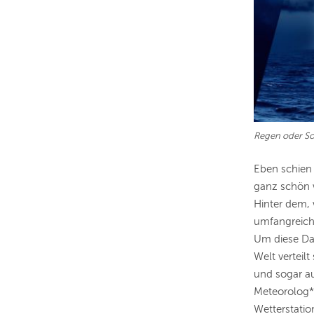
Regen oder S
Eben schien 
ganz schön w
Hinter dem, 
umfangreich
Um diese Dat
Welt verteil
und sogar au
Meteorolog*
Wetterstatio