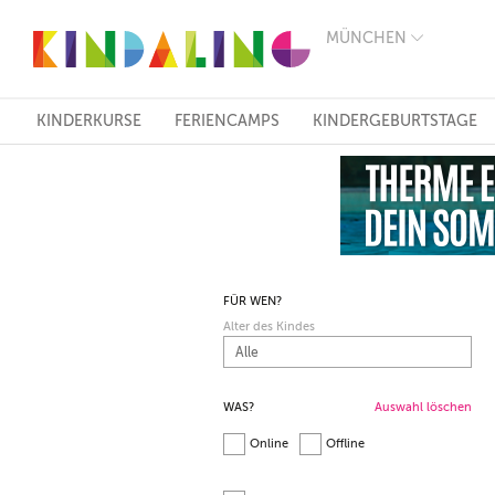
MÜNCHEN
BERLIN
MÜNCHEN
HAMBURG
FRANKFURT
KINDERKURSE
FERIENCAMPS
KINDERGEBURTSTAGE
KÖLN
DÜSSELDORF
STUTTGART
ESSEN
HANNOVER
LEIPZIG
DRESDEN
NÜRNBERG
FÜR WEN?
WIEN
Alter des Kindes
ZÜRICH
ANDERE
REGIONEN
WAS?
Auswahl löschen
Online
Offline