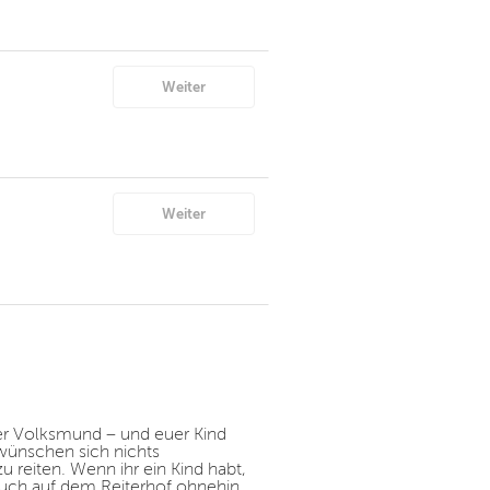
Weiter
Weiter
der Volksmund – und euer Kind
wünschen sich nichts
u reiten. Wenn ihr ein Kind habt,
esuch auf dem Reiterhof ohnehin