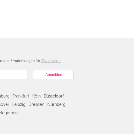
pps und Empfehlungen für
Berlin
München
München
Hamburg
Frankfurt
Köln
burg
Frankfurt
Köln
Düsseldorf
Düsseldorf
Stuttgart
over
Leipzig
Dresden
Nürnberg
Essen
Regionen
Hannover
Leipzig
Dresden