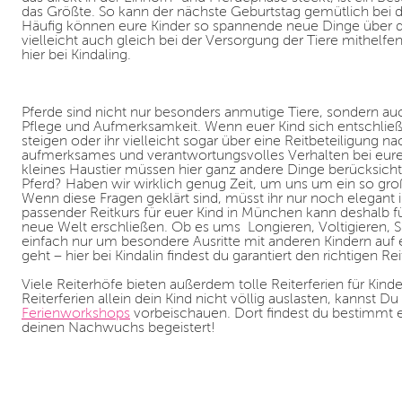
das Größte. So kann der nächste Geburtstag gemütlich bei d
Häufig können eure Kinder so spannende neue Dinge über d
vielleicht auch gleich bei der Versorgung der Tiere mithelfe
hier bei Kindaling.
Pferde sind nicht nur besonders anmutige Tiere, sondern auc
Pflege und Aufmerksamkeit. Wenn euer Kind sich entschließt,
steigen oder ihr vielleicht sogar über eine Reitbeteiligung na
aufmerksames und verantwortungsvolles Verhalten bei euren
kleines Haustier müssen hier ganz andere Dinge berücksichtig
Pferd? Haben wir wirklich genug Zeit, um uns um ein so 
Wenn diese Fragen geklärt sind, müsst ihr nur noch elegant
passender Reitkurs für euer Kind in München kann deshalb 
neue Welt erschließen. Ob es ums Longieren, Voltigieren, Sp
einfach nur um besondere Ausritte mit anderen Kindern au
geht – hier bei Kindalin findest du garantiert den richtigen R
Viele Reiterhöfe bieten außerdem tolle Reiterferien für Kin
Reiterferien allein dein Kind nicht völlig auslasten, kannst 
Ferienworkshops
vorbeischauen. Dort findest du bestimmt 
deinen Nachwuchs begeistert!