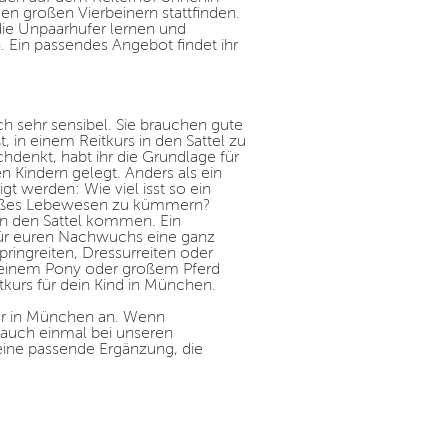
en großen Vierbeinern stattfinden.
ie Unpaarhufer lernen und
n. Ein passendes Angebot findet ihr
h sehr sensibel. Sie brauchen gute
 in einem Reitkurs in den Sattel zu
chdenkt, habt ihr die Grundlage für
 Kindern gelegt. Anders als ein
t werden: Wie viel isst so ein
großes Lebewesen zu kümmern?
 in den Sattel kommen. Ein
für euren Nachwuchs eine ganz
ringreiten, Dressurreiten oder
f einem Pony oder großem Pferd
eitkurs für dein Kind in München.
der in München an. Wenn
Du auch einmal bei unseren
eine passende Ergänzung, die