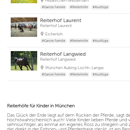
Feldkirchen-Westerham
#Ganze Familie
#Reiterhöfe
#Ausflüge
Reiterhof Laurent
Reiterhof Laurent
Eicherloh
#Ganze Familie
#Reiterhöfe
#Ausflüge
Reiterhof Langwied
Reiterhof Langwied
München Aubing-Lochh.-Langw.
#Ganze Familie
#Reiterhöfe
#Ausflüge
Reiterhöfe für Kinder in München
Das Glück der Erde liegt auf dem Rücken der Pferde, sagt 
höchstwahrscheinlich auch! Viele Kinder lieben Pferde und 
sehnsüchtiger, als einmal ein eigenes Ross zu striegeln und z
das direkt in der Einhorn- und Pferdephase steckt, ist ein B