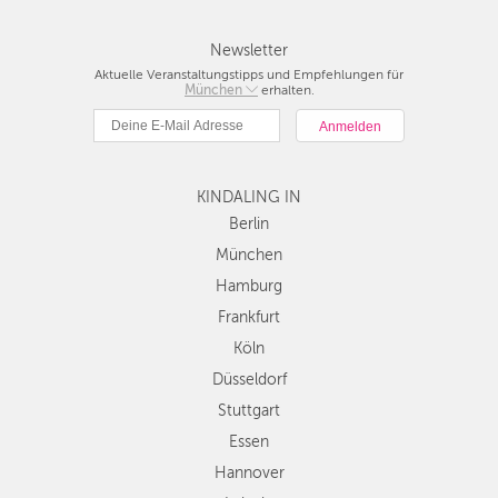
Newsletter
Aktuelle Veranstaltungstipps und Empfehlungen für
Berlin
München
erhalten.
München
Hamburg
Frankfurt
Köln
KINDALING IN
Düsseldorf
Berlin
Stuttgart
München
Essen
Hamburg
Hannover
Frankfurt
Leipzig
Köln
Dresden
Düsseldorf
Nürnberg
Wien
Stuttgart
Zürich
Essen
Andere
Hannover
Regionen