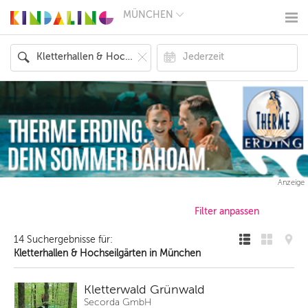
MÜNCHEN
BERLIN
MÜNCHEN
HAMBURG
FRANKFURT
KÖLN
DÜSSELDORF
STUTTGART
ESSEN
HANNOVER
LEIPZIG
DRESDEN
NÜRNBERG
Anzeige
WIEN
ZÜRICH
ANDERE
REGIONEN
14 Suchergebnisse für:
Kletterhallen & Hochseilgärten in München
Kletterwald Grünwald
Secorda GmbH