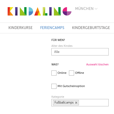
MÜNCHEN
BERLIN
MÜNCHEN
HAMBURG
FRANKFURT
KINDERKURSE
FERIENCAMPS
KINDERGEBURTSTAGE
KÖLN
DÜSSELDORF
FÜR WEN?
STUTTGART
Alter des Kindes
ESSEN
HANNOVER
LEIPZIG
DRESDEN
WAS?
Auswahl löschen
NÜRNBERG
Online
Offline
WIEN
ZÜRICH
ANDERE
Mit Gutscheinoption
REGIONEN
Kategorie
Fußballcamps