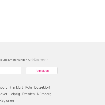
pps und Empfehlungen für
Berlin
München
München
Hamburg
Frankfurt
Köln
burg
Frankfurt
Köln
Düsseldorf
Düsseldorf
Stuttgart
over
Leipzig
Dresden
Nürnberg
Essen
Regionen
Hannover