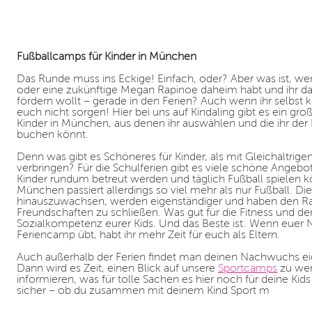
Fußballcamps für Kinder in München
Das Runde muss ins Eckige! Einfach, oder? Aber was ist, wen
oder eine zukünftige Megan Rapinoe daheim habt und ihr das
fördern wollt – gerade in den Ferien? Auch wenn ihr selbst ke
euch nicht sorgen! Hier bei uns auf Kindaling gibt es ein g
Kinder in München, aus denen ihr auswählen und die ihr der 
buchen könnt.
Denn was gibt es Schöneres für Kinder, als mit Gleichaltrigen
verbringen? Für die Schulferien gibt es viele schöne Angebo
Kinder rundum betreut werden und täglich Fußball spielen 
München passiert allerdings so viel mehr als nur Fußball. Die
hinauszuwachsen, werden eigenständiger und haben den R
Freundschaften zu schließen. Was gut für die Fitness und den 
Sozialkompetenz eurer Kids. Und das Beste ist: Wenn euer
Feriencamp übt, habt ihr mehr Zeit für euch als Eltern.
Auch außerhalb der Ferien findet man deinen Nachwuchs eig
Dann wird es Zeit, einen Blick auf unsere
Sportcamps
zu wer
informieren, was für tolle Sachen es hier noch für deine Kids
sicher – ob du zusammen mit deinem Kind Sport m