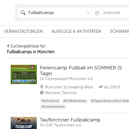
VERANSTALTUNGEN
AUSFLÜGE & AKTIVITÄTEN
SCHWANG
4 Suchergebnisse für:
Fußballcamps in München
Feriencamp Fußball im SOMMER (5
Tage)
SV Olympiadorf München e.V.
München Schwabing-West
ab 209 €
Mehrere Termine
#Schulkind
#Fußballcamps
#Tagescamps (ohne Übe
#Sommerferien
Taufkirchner Fußballcamp
SV-DJK Taufkirchen e.V.