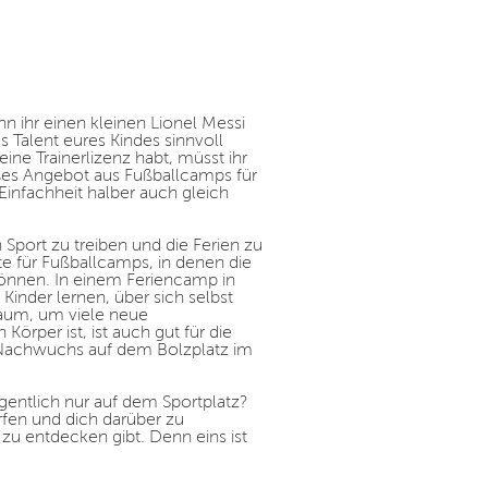
n ihr einen kleinen Lionel Messi
 Talent eures Kindes sinnvoll
ine Trainerlizenz habt, müsst ihr
roßes Angebot aus Fußballcamps für
Einfachheit halber auch gleich
 Sport zu treiben und die Ferien zu
te für Fußballcamps, in denen die
können. In einem Feriencamp in
 Kinder lernen, über sich selbst
aum, um viele neue
Körper ist, ist auch gut für die
 Nachwuchs auf dem Bolzplatz im
entlich nur auf dem Sportplatz?
fen und dich darüber zu
 zu entdecken gibt. Denn eins ist