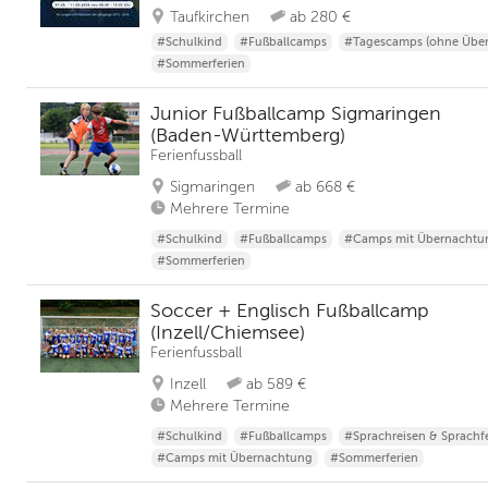
Taufkirchen
ab 280 €
#Schulkind
#Fußballcamps
#Tagescamps (ohne Übe
#Sommerferien
Junior Fußballcamp Sigmaringen
(Baden-Württemberg)
Ferienfussball
Sigmaringen
ab 668 €
Mehrere Termine
#Schulkind
#Fußballcamps
#Camps mit Übernachtu
#Sommerferien
Soccer + Englisch Fußballcamp
(Inzell/Chiemsee)
Ferienfussball
Inzell
ab 589 €
Mehrere Termine
#Schulkind
#Fußballcamps
#Sprachreisen & Sprachf
#Camps mit Übernachtung
#Sommerferien