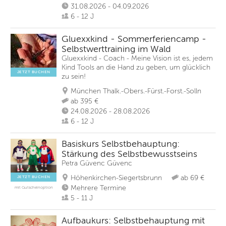
31.08.2026 - 04.09.2026
6 - 12 J
Gluexxkind - Sommerferiencamp -
Selbstwerttraining im Wald
Gluexxkind - Coach - Meine Vision ist es, jedem
Kind Tools an die Hand zu geben, um glücklich
JETZT BUCHEN
zu sein!
München Thalk.-Obers.-Fürst.-Forst.-Solln
ab 395 €
24.08.2026 - 28.08.2026
6 - 12 J
Basiskurs Selbstbehauptung:
Stärkung des Selbstbewusstseins
Petra Güvenc Güvenc
Höhenkirchen-Siegertsbrunn
ab 69 €
JETZT BUCHEN
Mehrere Termine
mit Gutscheinoption
5 - 11 J
Aufbaukurs: Selbstbehauptung mit