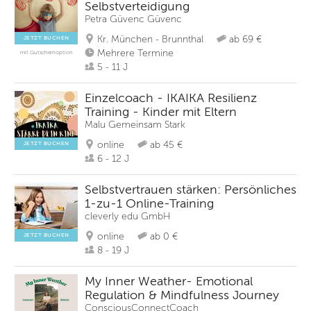
Selbstverteidigung
Petra Güvenc Güvenc
Kr. München - Brunnthal
ab 69 €
JETZT BUCHEN
Mehrere Termine
mit Gutscheinoption
5 - 11 J
Einzelcoach - IKAIKA Resilienz
Training - Kinder mit Eltern
Malu Gemeinsam Stark
online
ab 45 €
JETZT BUCHEN
6 - 12 J
Selbstvertrauen stärken: Persönliches
1-zu-1 Online-Training
cleverly edu GmbH
online
ab 0 €
JETZT BUCHEN
8 - 19 J
My Inner Weather- Emotional
Regulation & Mindfulness Journey
ConsciousConnectCoach