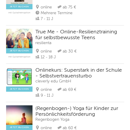
online
ab 75 €
JETZT BUCHEN
Mehrere Termine
mit Gutscheinoption
7 - 11 J
True Me - Online-Resilienztraining
für selbstbewusste Teens
resilienta
online
ab 30 €
JETZT BUCHEN
12 - 18 J
mit Gutscheinoption
Onlinekurs: Superstark in der Schule
- Selbstvertrauensturbo
cleverly edu GmbH
online
ab 69 €
JETZT BUCHEN
9 - 11 J
(Regenbogen-) Yoga für Kinder zur
Persönlichkeitsförderung
Regenbogen Yoga
online
ab 60 €
JETZT BUCHEN