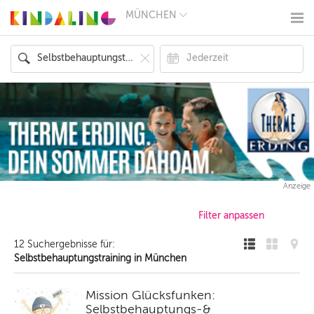
MÜNCHEN
BERLIN
MÜNCHEN
HAMBURG
FRANKFURT
KÖLN
DÜSSELDORF
STUTTGART
ESSEN
HANNOVER
LEIPZIG
DRESDEN
NÜRNBERG
Anzeige
WIEN
ZÜRICH
ANDERE
REGIONEN
12 Suchergebnisse für:
Selbstbehauptungstraining in München
Mission Glücksfunken:
Selbstbehauptungs-&