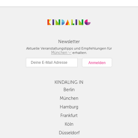
Newsletter
Aktuelle Veranstaltungstipps und Empfehlungen für
Berlin
München
erhalten.
München
Hamburg
Frankfurt
Köln
KINDALING IN
Düsseldorf
Berlin
Stuttgart
München
Essen
Hamburg
Hannover
Frankfurt
Leipzig
Köln
Dresden
Düsseldorf
Nürnberg