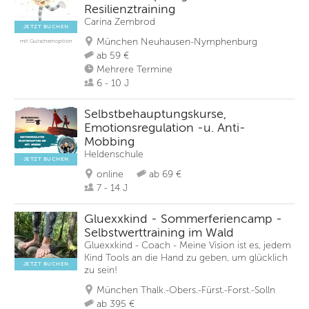
Resilienztraining
Carina Zembrod
JETZT BUCHEN
München Neuhausen-Nymphenburg
mit Gutscheinoption
ab 59 €
Mehrere Termine
6 - 10 J
Selbstbehauptungskurse,
Emotionsregulation -u. Anti-
Mobbing
Heldenschule
JETZT BUCHEN
online
ab 69 €
7 - 14 J
Gluexxkind - Sommerferiencamp -
Selbstwerttraining im Wald
Gluexxkind - Coach - Meine Vision ist es, jedem
Kind Tools an die Hand zu geben, um glücklich
JETZT BUCHEN
zu sein!
München Thalk.-Obers.-Fürst.-Forst.-Solln
ab 395 €