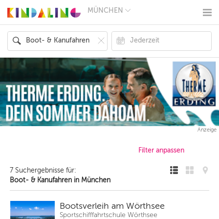
MÜNCHEN
BERLIN
MÜNCHEN
HAMBURG
FRANKFURT
KÖLN
DÜSSELDORF
STUTTGART
ESSEN
HANNOVER
LEIPZIG
DRESDEN
NÜRNBERG
Anzeige
WIEN
ZÜRICH
ANDERE
REGIONEN
7 Suchergebnisse für:
Boot- & Kanufahren in München
Bootsverleih am Wörthsee
Sportschifffahrtschule Wörthsee