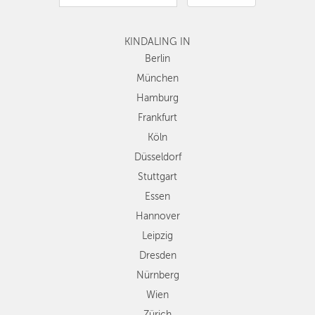
Hamburg
Frankfurt
Köln
KINDALING IN
Düsseldorf
Berlin
Stuttgart
München
Essen
Hamburg
Hannover
Frankfurt
Leipzig
Köln
Dresden
Düsseldorf
Nürnberg
Wien
Stuttgart
Zürich
Essen
Andere
Hannover
Regionen
Leipzig
Dresden
Nürnberg
Wien
Zürich