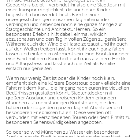
Wir alle wissen, dass ein einzigartiges Event im
Gedächtnis bleibt – verbindet ihr also eine Stadttour mit
einer Transportmöglichkeit, die auch eure Kinder
begeistert, dann werdet ihr als Familie einen
unvergesslichen gemeinsamen Tag miteinander
verbringen und nebenbei noch eine ganze Menge zur
Stadtgeschichte und Architektur lernen. So ein
besonderes Erlebnis hilft dabei, einmal wirklich
abzuschalten und den Tag in vollen Zügen zu genießen:
Während euch der Wind die Haare zerzaust und ihr euch
auf den Wellen treiben lasst, könnt ihr euch ganz fallen
lassen und einfach im Moment sein. Eine Bootstour oder
eine Fahrt mit dem Kanu holt euch raus aus dem Hektik
und Alltagsstress und lässt euch die Zeit als Familie
einfach nur genießen.
Wenn nur wenig Zeit ist oder die Kinder noch klein,
empfiehlt sich eine kürzere Bootstour, oder vielleicht eine
Fahrt mit dem Kanu, die ihr ganz nach euren individuellen
Bedürfnissen gestalten könnt. Stadtentdecker mit
größerer Ausdauer und größeren Kindern erkunden
München auf mehrstündigen Bootstouren, die den
halben oder sogar den ganzen Tag mit Abenteuer und
besonderen Erlebnissen füllen. Diese werden oft
verbunden mit verschiedenen Touren oder dem Eintritt zu
besonderen Sehenswürdigkeiten angeboten.
So oder so wird München zu Wasser ein besonderer