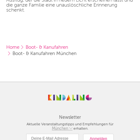
Ausflug, der die Stadt in neuem Licht erscheinen lässt und
die ganze Familie eine unauslöschliche Erinnerung
schenkt.
Home
Boot- & Kanufahren
Boot- & Kanufahren München
Newsletter
Aktuelle Veranstaltungstipps und Empfehlungen für
Berlin
München
erhalten.
München