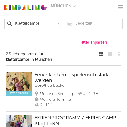
MÜNCHEN
BERLIN
MÜNCHEN
HAMBURG
FRANKFURT
KÖLN
DÜSSELDORF
STUTTGART
ESSEN
2 Suchergebnisse für:
HANNOVER
Klettercamps in München
LEIPZIG
DRESDEN
NÜRNBERG
Ferienklettern - spielerisch stark
WIEN
werden
ZÜRICH
Dorothée Becker
ANDERE
REGIONEN
München Sendling
ab 129 €
JETZT BUCHEN
Mehrere Termine
6 - 12 J
FERIENPROGRAMM / FERIENCAMP
KLETTERN