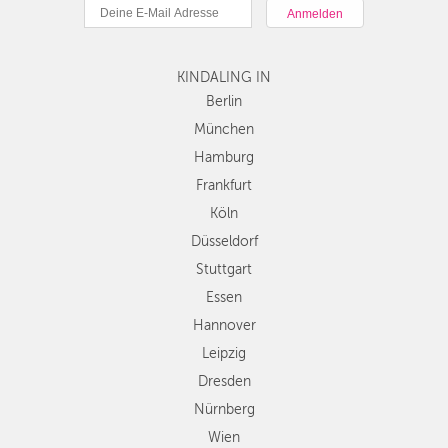
München
Hamburg
Frankfurt
Köln
KINDALING IN
Düsseldorf
Berlin
Stuttgart
München
Essen
Hamburg
Hannover
Frankfurt
Leipzig
Köln
Dresden
Düsseldorf
Nürnberg
Wien
Stuttgart
Zürich
Essen
Andere
Hannover
Regionen
Leipzig
Dresden
Nürnberg
Wien