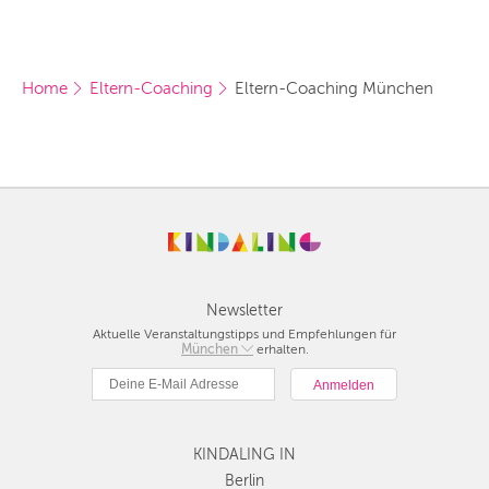
Home
Eltern-Coaching
Eltern-Coaching München
Newsletter
Aktuelle Veranstaltungstipps und Empfehlungen für
Berlin
München
erhalten.
München
Hamburg
Frankfurt
Köln
KINDALING IN
Düsseldorf
Berlin