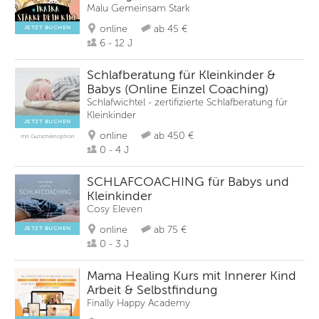
Malu Gemeinsam Stark
online
ab 45 €
JETZT BUCHEN
6 - 12 J
Schlafberatung für Kleinkinder &
Babys (Online Einzel Coaching)
Schlafwichtel - zertifizierte Schlafberatung für
Kleinkinder
JETZT BUCHEN
online
ab 450 €
mit Gutscheinoption
0 - 4 J
SCHLAFCOACHING für Babys und
Kleinkinder
Cosy Eleven
online
ab 75 €
JETZT BUCHEN
0 - 3 J
Mama Healing Kurs mit Innerer Kind
Arbeit & Selbstfindung
Finally Happy Academy