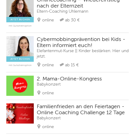
nach der Elternzeit
Eltern-Coaching Uhlemann
online
ab 30 €
JETZT BUCHEN
mit Gutscheinoption
Cybermobbingprävention bei Kids -
Eltern informiert euch!
Elefantenmut-Kurse || Kinder bestärken. Hier und
jetzt.
JETZT BUCHEN
online
ab 15 €
mit Gutscheinoption
2. Mama-Online-Kongress
Babykonzert
online
Familienfrieden an den Feiertagen -
Online Coaching Challenge 12 Tage
Babykonzert
online