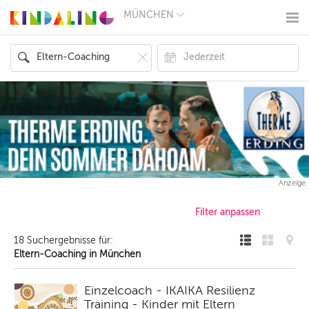
MÜNCHEN
BERLIN
MÜNCHEN
HAMBURG
FRANKFURT
KÖLN
DÜSSELDORF
STUTTGART
ESSEN
HANNOVER
LEIPZIG
DRESDEN
NÜRNBERG
Anzeige
WIEN
ZÜRICH
ANDERE
REGIONEN
18 Suchergebnisse für:
Eltern-Coaching in München
Einzelcoach - IKAIKA Resilienz
Training - Kinder mit Eltern