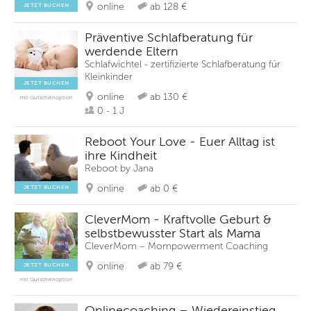
online
ab 128 €
JETZT BUCHEN
Präventive Schlafberatung für
werdende Eltern
Schlafwichtel - zertifizierte Schlafberatung für
Kleinkinder
JETZT BUCHEN
online
ab 130 €
mit Gutscheinoption
0 - 1 J
Reboot Your Love - Euer Alltag ist
ihre Kindheit
Reboot by Jana
online
ab 0 €
JETZT BUCHEN
CleverMom - Kraftvolle Geburt &
selbstbewusster Start als Mama
CleverMom – Mompowerment Coaching
online
ab 79 €
JETZT BUCHEN
mit Gutscheinoption
Onlinecoaching – Wiedereinstieg