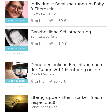
Individuelle Beratung rund um Baby
& Elternsein 1:1
Iris Heisterkamp
online
ab 80 €
JETZT BUCHEN
Ganzheitliche Schlafberatung
Echt statt perfekt
online
ab 119 €
JETZT BUCHEN
mit Gutscheinoption
Deine persönliche Begleitung nach
der Geburt & 1:1 Mentoring online
Mindful Mamas
online
ab 70 €
JETZT BUCHEN
mit Gutscheinoption
Elterngruppe - Eltern stärken (nach
Jesper Juul)
Selbst ist das Kind