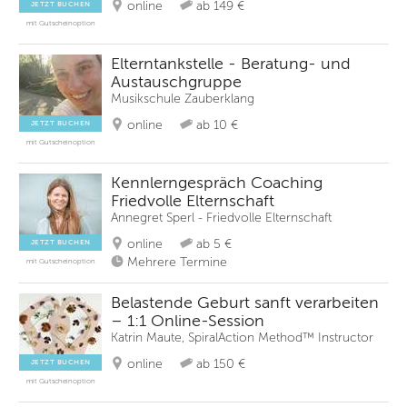
online
ab 149 €
JETZT BUCHEN
mit Gutscheinoption
Elterntankstelle - Beratung- und
Austauschgruppe
Musikschule Zauberklang
online
ab 10 €
JETZT BUCHEN
mit Gutscheinoption
Kennlerngespräch Coaching
Friedvolle Elternschaft
Annegret Sperl - Friedvolle Elternschaft
online
ab 5 €
JETZT BUCHEN
Mehrere Termine
mit Gutscheinoption
Belastende Geburt sanft verarbeiten
– 1:1 Online-Session
Katrin Maute, SpiralAction Method™ Instructor
online
ab 150 €
JETZT BUCHEN
mit Gutscheinoption