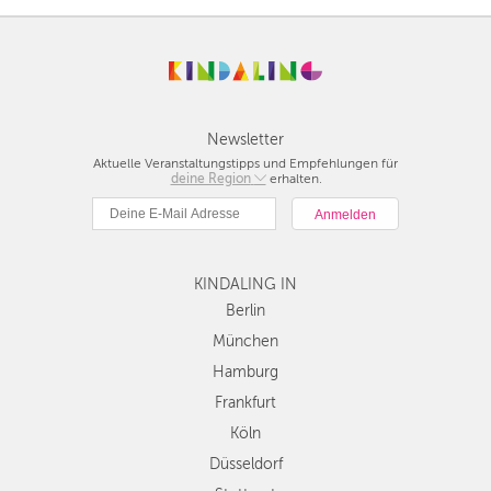
Newsletter
Aktuelle Veranstaltungstipps und Empfehlungen für
deine Region
Berlin
erhalten.
München
Hamburg
Frankfurt
KINDALING IN
Köln
Düsseldorf
Berlin
Stuttgart
München
Essen
Hamburg
Hannover
Frankfurt
Leipzig
Köln
Dresden
Düsseldorf
Nürnberg