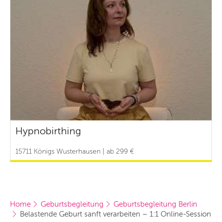
Hypnobirthing
15711 Königs Wusterhausen | ab 299 €
Home
Geburtsbegleitung
Geburtsbegleitung Berlin
Belastende Geburt sanft verarbeiten – 1:1 Online-Session