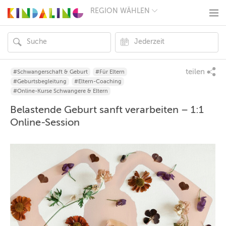
REGION WÄHLEN
BERLIN
MÜNCHEN
HAMBURG
FRANKFURT
KÖLN
DÜSSELDORF
teilen
#Schwangerschaft & Geburt
#Für Eltern
STUTTGART
#Geburtsbegleitung
#Eltern-Coaching
ESSEN
#Online-Kurse Schwangere & Eltern
HANNOVER
Belastende Geburt sanft verarbeiten – 1:1
LEIPZIG
DRESDEN
Online-Session
NÜRNBERG
WIEN
ZÜRICH
ANDERE
REGIONEN