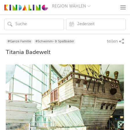
REGION WÄHLEN
BERLIN
MÜNCHEN
HAMBURG
FRANKFURT
KÖLN
DÜSSELDORF
teilen
#Ganze Familie
#Schwimm- & Spaßbäder
STUTTGART
Titania Badewelt
ESSEN
HANNOVER
LEIPZIG
DRESDEN
NÜRNBERG
WIEN
ZÜRICH
ANDERE
REGIONEN