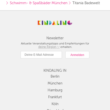
Schwimm- & Spaßbäder München
Titania Badewelt
Newsletter
Aktuelle Veranstaltungstipps und Empfehlungen für
deine Region
Berlin
erhalten.
München
Hamburg
Frankfurt
KINDALING IN
Köln
Düsseldorf
Berlin
Stuttgart
München
Essen
Hamburg
Hannover
Frankfurt
Leipzig
Köln
Dresden